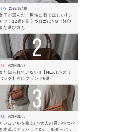
TOPS
2026/07/30
女子が選んだ「男性に着てほしいTシ
ャツ」12選!-目立つロゴはNG!?好印
象な選び方も
2
BAG
2026/08/02
まだ知られていない!!【NEXTバズり
バッグ】注目ブランド6選
3
BAG
2026/08/05
カジュアルを格上げ!大人の男が持つべ
き本革ボディバッグ&ショルダーバッ