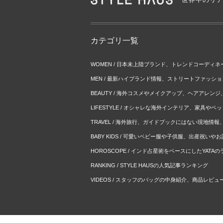
カテゴリ一覧
WOMEN / 日本未上陸ブランド、トレンドコーディ
MEN / 最新ハイブランド情報、ストリートファッシ
BEAUTY / 海外コスメやメイクアップ、ヘアアレン
LIFESTYLE / オシャレな海外インテリア、家具や
TRAVEL / 海外旅行、ガイドブックにはない現地情
BABY KIDS / 可愛いベビー服や子供服、出産祝い
HOROSCOPE / インド占星術をベースにしたYATA
RANKING / STYLE HAUSの人気記事ランキング
VIDEOS / スタッフのバッグの中身紹介、商品レビュ