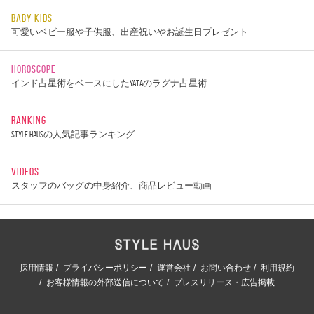
BABY KIDS
可愛いベビー服や子供服、出産祝いやお誕生日プレゼント
HOROSCOPE
インド占星術をベースにしたYATAのラグナ占星術
RANKING
STYLE HAUSの人気記事ランキング
VIDEOS
スタッフのバッグの中身紹介、商品レビュー動画
採用情報
プライバシーポリシー
運営会社
お問い合わせ
利用規約
お客様情報の外部送信について
プレスリリース・広告掲載