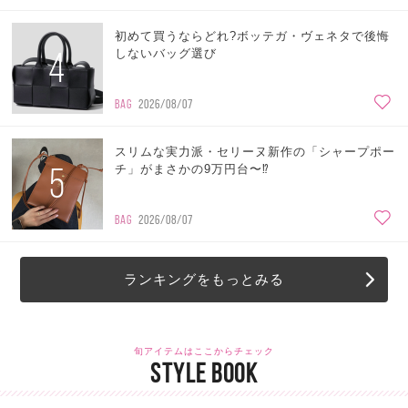
初めて買うならどれ?ボッテガ・ヴェネタで後悔
4
しないバッグ選び
BAG
2026/08/07
スリムな実力派・セリーヌ新作の「シャープポー
5
チ」がまさかの9万円台〜⁉
BAG
2026/08/07
ランキングをもっとみる
旬アイテムはここからチェック
STYLE BOOK