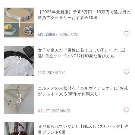
【2026年最新版】予算5万円・10万円で選ぶ男の
1
勝負アクセサリーおすすめ10選
ACCESSORIES
2026/07/26
女子が選んだ「男性に着てほしいTシャツ」12
2
選!-目立つロゴはNG!?好印象な選び方も
TOPS
2026/07/30
エルメスの人気財布「カルヴィデュオ」に“お札
3
がまっすぐ入る”新作が仲間入り!
WALLET
2026/08/06
まだ知られていない!!【NEXTバズりバッグ】注
目ブランド6選