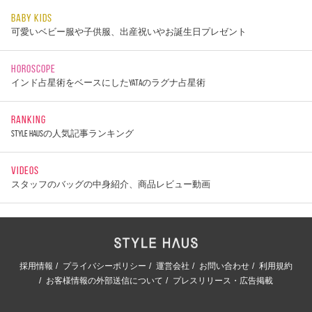
BABY KIDS
可愛いベビー服や子供服、出産祝いやお誕生日プレゼント
HOROSCOPE
インド占星術をベースにしたYATAのラグナ占星術
RANKING
STYLE HAUSの人気記事ランキング
VIDEOS
スタッフのバッグの中身紹介、商品レビュー動画
採用情報
プライバシーポリシー
運営会社
お問い合わせ
利用規約
お客様情報の外部送信について
プレスリリース・広告掲載