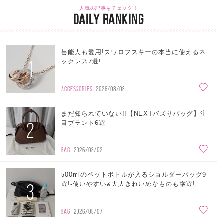
人気の記事をチェック！
DAILY RANKING
芸能人も愛用!スワロフスキーの本当に使えるネ
1
ックレス7選!
ACCESSORIES
2026/08/08
まだ知られていない!!【NEXTバズりバッグ】注
2
目ブランド6選
BAG
2026/08/02
500mlのペットボトルが入るショルダーバッグ9
3
選!-使いやすい&大人きれいめなものも厳選!
BAG
2026/08/07