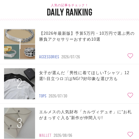
人気の記事をチェック！
DAILY RANKING
【2026年最新版】予算5万円・10万円で選ぶ男の
1
勝負アクセサリーおすすめ10選
ACCESSORIES
2026/07/26
女子が選んだ「男性に着てほしいTシャツ」12
2
選!-目立つロゴはNG!?好印象な選び方も
TOPS
2026/07/30
エルメスの人気財布「カルヴィデュオ」に“お札
3
がまっすぐ入る”新作が仲間入り!
WALLET
2026/08/06