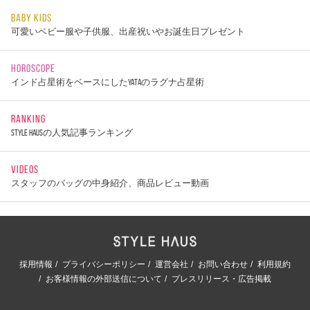
BABY KIDS
可愛いベビー服や子供服、出産祝いやお誕生日プレゼント
HOROSCOPE
インド占星術をベースにしたYATAのラグナ占星術
RANKING
STYLE HAUSの人気記事ランキング
VIDEOS
スタッフのバッグの中身紹介、商品レビュー動画
採用情報
プライバシーポリシー
運営会社
お問い合わせ
利用規約
お客様情報の外部送信について
プレスリリース・広告掲載