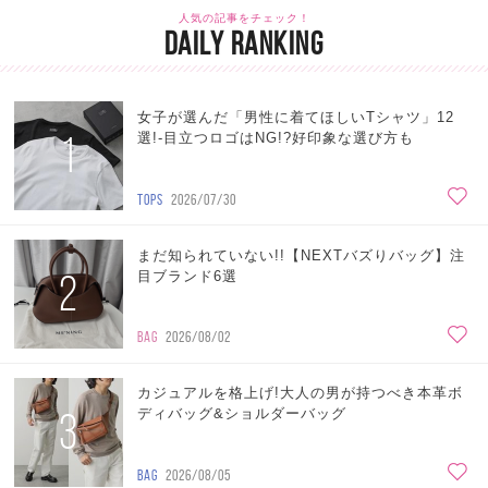
人気の記事をチェック！
DAILY RANKING
女子が選んだ「男性に着てほしいTシャツ」12
1
選!-目立つロゴはNG!?好印象な選び方も
TOPS
2026/07/30
まだ知られていない!!【NEXTバズりバッグ】注
2
目ブランド6選
BAG
2026/08/02
カジュアルを格上げ!大人の男が持つべき本革ボ
3
ディバッグ&ショルダーバッグ
BAG
2026/08/05