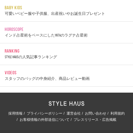
BABY KIDS
可愛いベビー服や子供服、出産祝いやお誕生日プレゼント
HOROSCOPE
インド占星術をベースにしたYATAのラグナ占星術
RANKING
STYLE HAUSの人気記事ランキング
VIDEOS
スタッフのバッグの中身紹介、商品レビュー動画
採用情報
プライバシーポリシー
運営会社
お問い合わせ
利用規約
お客様情報の外部送信について
プレスリリース・広告掲載