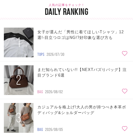
人気の記事をチェック！
DAILY RANKING
女子が選んだ「男性に着てほしいTシャツ」12
1
選!-目立つロゴはNG!?好印象な選び方も
TOPS
2026/07/30
まだ知られていない!!【NEXTバズりバッグ】注
2
目ブランド6選
BAG
2026/08/02
カジュアルを格上げ!大人の男が持つべき本革ボ
3
ディバッグ&ショルダーバッグ
BAG
2026/08/05