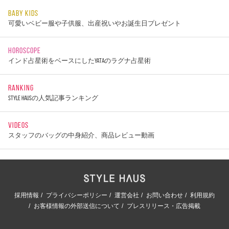
BABY KIDS
可愛いベビー服や子供服、出産祝いやお誕生日プレゼント
HOROSCOPE
インド占星術をベースにしたYATAのラグナ占星術
RANKING
STYLE HAUSの人気記事ランキング
VIDEOS
スタッフのバッグの中身紹介、商品レビュー動画
採用情報
プライバシーポリシー
運営会社
お問い合わせ
利用規約
お客様情報の外部送信について
プレスリリース・広告掲載