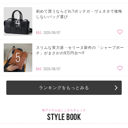
初めて買うならどれ?ボッテガ・ヴェネタで後悔
4
しないバッグ選び
BAG
2026/08/07
スリムな実力派・セリーヌ新作の「シャープポー
5
チ」がまさかの9万円台〜⁉
BAG
2026/08/07
ランキングをもっとみる
旬アイテムはここからチェック
STYLE BOOK