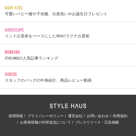
BABY KIDS
可愛いベビー服や子供服、出産祝いやお誕生日プレゼント
HOROSCOPE
インド占星術をベースにしたYATAのラグナ占星術
RANKING
STYLE HAUSの人気記事ランキング
VIDEOS
スタッフのバッグの中身紹介、商品レビュー動画
採用情報
プライバシーポリシー
運営会社
お問い合わせ
利用規約
お客様情報の外部送信について
プレスリリース・広告掲載