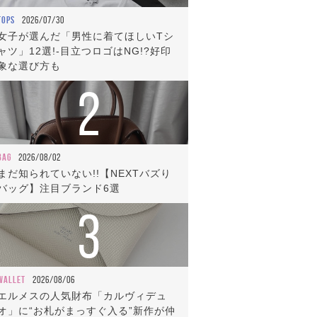
TOPS
2026/07/30
女子が選んだ「男性に着てほしいTシ
ャツ」12選!-目立つロゴはNG!?好印
象な選び方も
2
BAG
2026/08/02
まだ知られていない!!【NEXTバズり
バッグ】注目ブランド6選
3
WALLET
2026/08/06
エルメスの人気財布「カルヴィデュ
オ」に“お札がまっすぐ入る”新作が仲