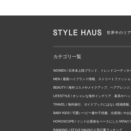
世界中のリ
カテゴリ一覧
WOMEN / 日本未上陸ブランド、トレンドコーディ
MEN / 最新ハイブランド情報、ストリートファッシ
BEAUTY / 海外コスメやメイクアップ、ヘアアレン
LIFESTYLE / オシャレな海外インテリア、家具や
TRAVEL / 海外旅行、ガイドブックにはない現地情
BABY KIDS / 可愛いベビー服や子供服、出産祝い
HOROSCOPE / インド占星術をベースにしたYATA
RANKING / STYLE HAUSの人気記事ランキング