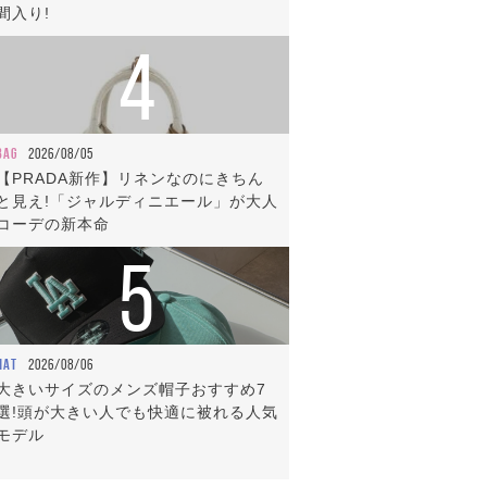
間入り!
4
BAG
2026/08/05
【PRADA新作】リネンなのにきちん
と見え!「ジャルディニエール」が大人
コーデの新本命
5
HAT
2026/08/06
大きいサイズのメンズ帽子おすすめ7
選!頭が大きい人でも快適に被れる人気
モデル