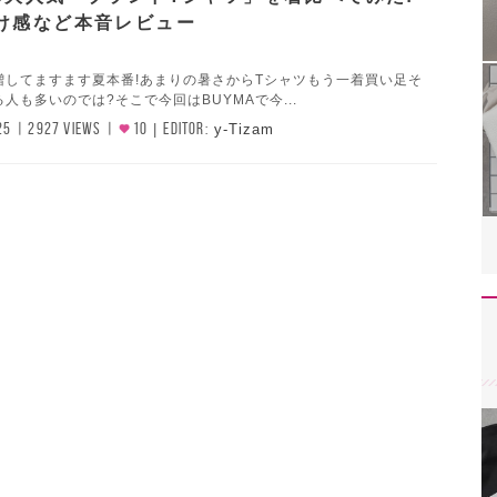
け感など本音レビュー
増してますます夏本番!あまりの暑さからTシャツもう一着買い足そ
人も多いのでは?そこで今回はBUYMAで今...
25
2927 VIEWS
10
EDITOR:
y-Tizam