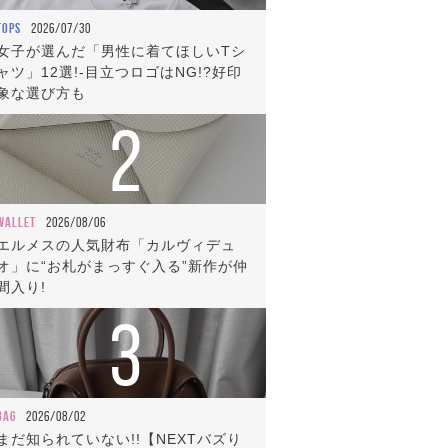
TOPS
2026/07/30
女子が選んだ「男性に着てほしいTシ
ャツ」12選!-目立つロゴはNG!?好印
象な選び方も
2
WALLET
2026/08/06
エルメスの人気財布「カルヴィデュ
オ」に“お札がまっすぐ入る”新作が仲
間入り!
3
BAG
2026/08/02
まだ知られていない!!【NEXTバズり