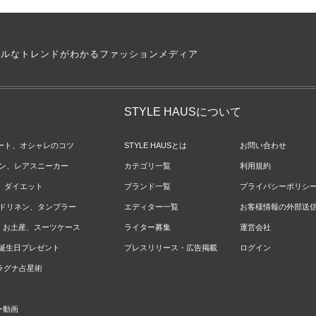
アルなトレンドがわかるファッションメディア
STYLE HAUSについて
ネート、オシャレのコツ
STYLE HAUSとは
お問い合わせ
ョン、レアスニーカー
カテゴリ一覧
利用規約
ジ、ダイエット
ブランド一覧
プライバシーポリシ
ベッドリネン、タンブラー
エディター一覧
お客様情報の外部送
報、お土産、スーツケース
ライター募集
運営会社
やお誕生日プレゼント
プレスリリース・広告掲載
ログイン
のラグナ占星術
ー動画