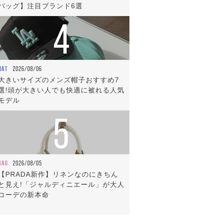
バッグ】注目ブランド6選
4
HAT
2026/08/06
大きいサイズのメンズ帽子おすすめ7
選!頭が大きい人でも快適に被れる人気
モデル
5
BAG
2026/08/05
【PRADA新作】リネンなのにきちん
と見え!「ジャルディニエール」が大人
コーデの新本命