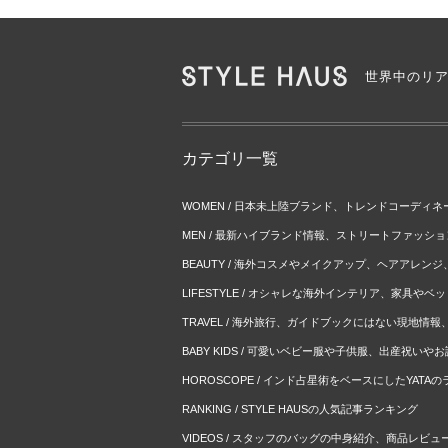
世界中のリ
カテゴリ一覧
WOMEN / 日本未上陸ブランド、トレンドコーディ
MEN / 最新ハイブランド情報、ストリートファッシ
BEAUTY / 海外コスメやメイクアップ、ヘアアレン
LIFESTYLE / オシャレな海外インテリア、家具や
TRAVEL / 海外旅行、ガイドブックにはない現地情
BABY KIDS / 可愛いベビー服や子供服、出産祝い
HOROSCOPE / インド占星術をベースにしたYATA
RANKING / STYLE HAUSの人気記事ランキング
VIDEOS / スタッフのバッグの中身紹介、商品レビュ