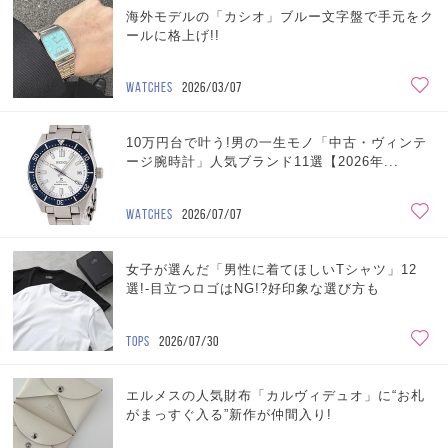
海外モデルの「カシオ」ブルー文字盤で手元をク
ールに格上げ!!
WATCHES
2026/03/07
10万円台で叶う!男の一生モノ「中古・ヴィンテ
ージ腕時計」人気ブランド11選【2026年...
WATCHES
2026/07/07
女子が選んだ「男性に着てほしいTシャツ」12
選!-目立つロゴはNG!?好印象な選び方も
TOPS
2026/07/30
エルメスの人気財布「カルヴィデュオ」に“お札
がまっすぐ入る”新作が仲間入り!