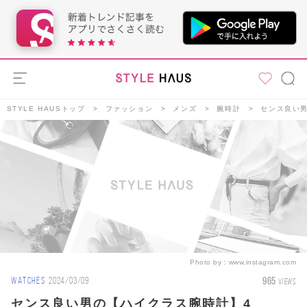
STYLE HAUSトップ
ファッション
メンズ
腕時計
センス良い男
Photo by：
www.instagram.com
965
WATCHES
2024/03/09
VIEWS
センス良い男の【ハイクラス腕時計】4