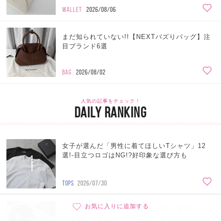
WALLET
2026/08/06
まだ知られていない!!【NEXTバズりバッグ】注
目ブランド6選
BAG
2026/08/02
人気の記事をチェック！
DAILY RANKING
女子が選んだ「男性に着てほしいTシャツ」12
1
選!-目立つロゴはNG!?好印象な選び方も
TOPS
2026/07/30
お気に入りに追加する
大きいサイズのメンズ帽子おすすめ7選!頭が大き
い人でも快適に被れる人気モデル