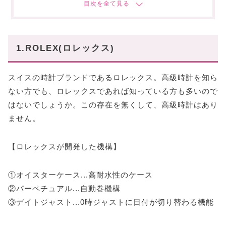
ジュールオーデマ
3.BREITLING(ブライトリング)
ナビタイマー
1.ROLEX(ロレックス)
スーパーオーシャン
4.SEIKO(セイコー)
スイスの時計ブランドであるロレックス。高級時計を知ら
グランドセイコー
ない方でも、ロレックスであれば知っている方も多いので
はないでしょうか。この存在を無くして、高級時計はあり
アストロン
ません。
〜まとめ〜
【ロレックスが開発した機構】
①オイスターケース...高耐水性のケース
②パーペチュアル...自動巻機構
③デイトジャスト...0時ジャストに日付が切り替わる機能