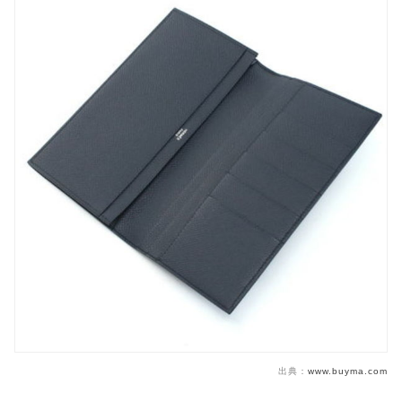
出典：
www.buyma.com