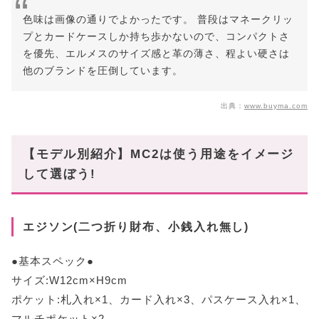
色味は画像の通りでよかったです。 普段はマネークリッ
プとカードケースしか持ち歩かないので、コンパクトさ
を優先、エルメスのサイズ感と革の薄さ、程よい硬さは
他のブランドを圧倒しています。
出典：
www.buyma.com
【モデル別紹介】MC2は使う用途をイメージ
して選ぼう!
エジソン(二つ折り財布、小銭入れ無し)
●基本スペック●
サイズ:W12cm×H9cm
ポケット:札入れ×1、カード入れ×3、パスケース入れ×1、
マルチポケット×2