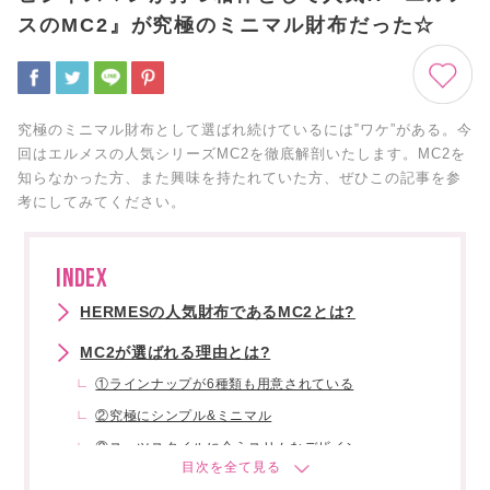
スのMC2』が究極のミニマル財布だった☆
究極のミニマル財布として選ばれ続けているには‟ワケ”がある。今
回はエルメスの人気シリーズMC2を徹底解剖いたします。MC2を
知らなかった方、また興味を持たれていた方、ぜひこの記事を参
考にしてみてください。
INDEX
HERMESの人気財布であるMC2とは?
MC2が選ばれる理由とは?
①ラインナップが6種類も用意されている
②究極にシンプル&ミニマル
③スーツスタイルに合うスリムなデザイン
【モデル別紹介】MC2は使う用途をイメージし