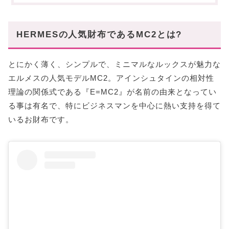
て選ぼう!
エジソン(二つ折り財布、小銭入れ無し)
HERMESの人気財布であるMC2とは?
ガリレイ(二つ折り財布、小銭入れ有り)
コペルニクス(二つ折り財布、小銭入れ無し)
とにかく薄く、シンプルで、ミニマルなルックスが魅力な
タレス(二つ折り財布、小銭入れ有り)
エルメスの人気モデルMC2。アインシュタインの相対性
フレミング(長財布、小銭入れなし)
理論の関係式である『E=MC2』が名前の由来となってい
メンデル(長財布、小銭入れなし)
る事は有名で、特にビジネスマンを中心に熱い支持を得て
MC2と合わせて使える小銭入れもご紹介
いるお財布です。
〜まとめ〜