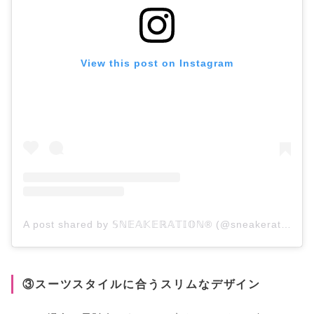
View this post on Instagram
A post shared by 𝕊ℕ𝔼𝔸𝕂𝔼ℝ𝔸𝕋𝕀𝕆ℕ®️ (@sneakeration_vn)
③スーツスタイルに合うスリムなデザイン