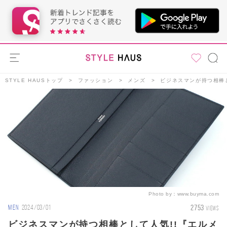
STYLE HAUSトップ
ファッション
メンズ
ビジネスマンが持つ相棒
Photo by：
www.buyma.com
2753
MEN
2024/03/01
VIEWS
ビジネスマンが持つ相棒として人気!!『エルメ