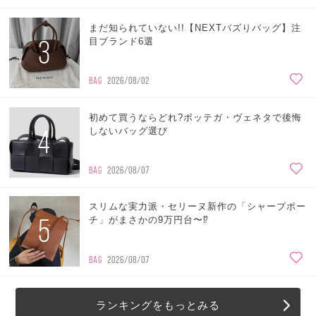
まだ知られていない!!【NEXTバズりバッグ】注
3
目ブランド6選
BAG
2026/08/02
初めて買うならどれ?ボッテガ・ヴェネタで後悔
4
しないバッグ選び
BAG
2026/08/07
スリムな実力派・セリーヌ新作の「シャープポー
5
チ」がまさかの9万円台〜⁉
BAG
2026/08/07
ランキングをもっとみる