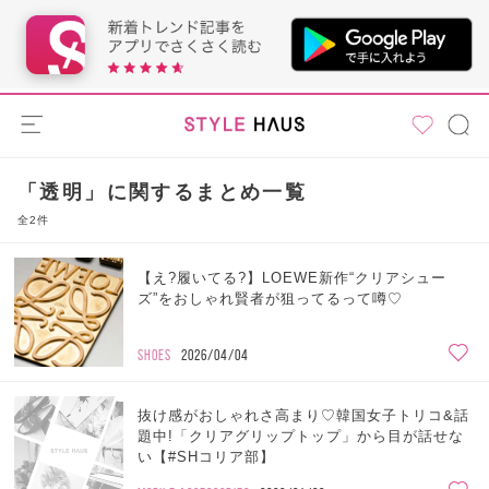
「透明」に関するまとめ一覧
全2件
【え?履いてる?】LOEWE新作“クリアシュー
ズ”をおしゃれ賢者が狙ってるって噂♡
SHOES
2026/04/04
抜け感がおしゃれさ高まり♡韓国女子トリコ&話
題中!「クリアグリップトップ」から目が話せな
い【#SHコリア部】