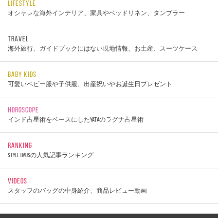
LIFESTYLE
オシャレな海外インテリア、家具やベッドリネン、タンブラー
TRAVEL
海外旅行、ガイドブックにはない現地情報、お土産、スーツケース
BABY KIDS
可愛いベビー服や子供服、出産祝いやお誕生日プレゼント
HOROSCOPE
インド占星術をベースにしたYATAのラグナ占星術
RANKING
STYLE HAUSの人気記事ランキング
VIDEOS
スタッフのバッグの中身紹介、商品レビュー動画