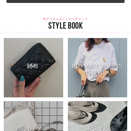
旬アイテムはここからチェック
STYLE BOOK
財布
BUYMAスタッフの
自腹買い
バッグ
サンダル