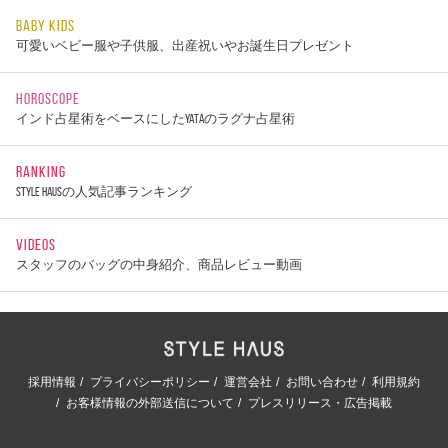
BABY KIDS
可愛いベビー服や子供服、出産祝いやお誕生日プレゼント
HOROSCOPE
インド占星術をベースにしたYATAのラグナ占星術
RANKING
STYLE HAUSの人気記事ランキング
VIDEOS
スタッフのバッグの中身紹介、商品レビュー動画
採用情報
プライバシーポリシー
運営会社
お問い合わせ
利用規約
お客様情報の外部送信について
プレスリリース・広告掲載