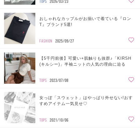
TOPS
2026/03/23
おしゃれなカップルがお揃いで着ている『ロン
T』ブランド5選!
FASHION
2025/09/27
【5千円前後】可愛い+肌触りも抜群♪「KIRSH
(キルシー)」半袖ニットの人気の理由に迫る
TOPS
2023/07/08
女っぽ「スウェット」はやっぱり外せない!おす
すめアイテム一気見せ♡
TOPS
2021/10/06