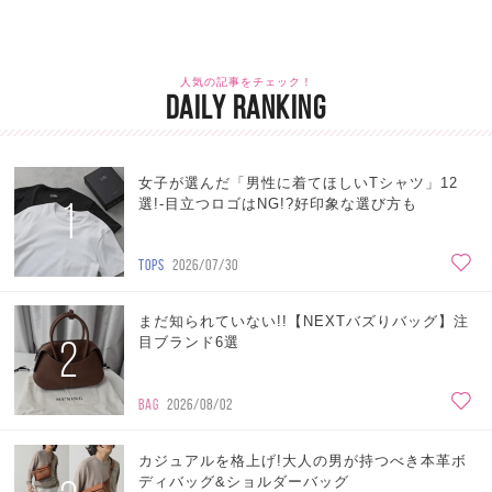
人気の記事をチェック！
DAILY RANKING
女子が選んだ「男性に着てほしいTシャツ」12
1
選!-目立つロゴはNG!?好印象な選び方も
TOPS
2026/07/30
まだ知られていない!!【NEXTバズりバッグ】注
2
目ブランド6選
BAG
2026/08/02
カジュアルを格上げ!大人の男が持つべき本革ボ
ディバッグ&ショルダーバッグ