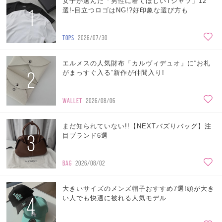
女子が選んだ「男性に着てほしいTシャツ」12
1
選!-目立つロゴはNG!?好印象な選び方も
TOPS
2026/07/30
エルメスの人気財布「カルヴィデュオ」に“お札
2
がまっすぐ入る”新作が仲間入り!
WALLET
2026/08/06
まだ知られていない!!【NEXTバズりバッグ】注
3
目ブランド6選
BAG
2026/08/02
大きいサイズのメンズ帽子おすすめ7選!頭が大き
4
い人でも快適に被れる人気モデル