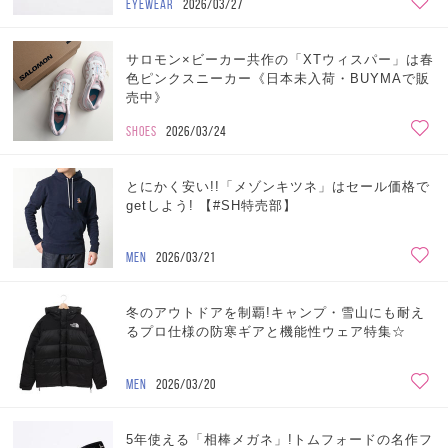
EYEWEAR
2026/03/27
サロモン×ビーカー共作の「XTウィスパー」は春
色ピンクスニーカー《日本未入荷・BUYMAで販
売中》
SHOES
2026/03/24
とにかく安い!!「メゾンキツネ」はセール価格で
getしよう! 【#SH特売部】
MEN
2026/03/21
冬のアウトドアを制覇!キャンプ・雪山にも耐え
るプロ仕様の防寒ギアと機能性ウェア特集☆
MEN
2026/03/20
5年使える「相棒メガネ」!トムフォードの名作フ