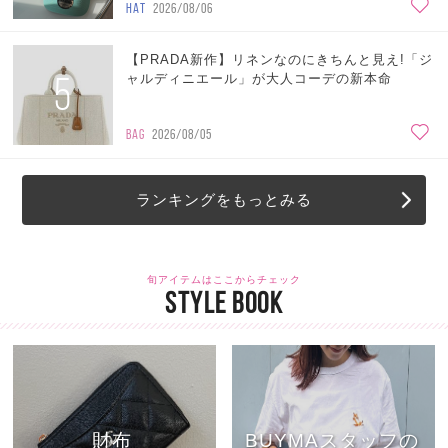
HAT
2026/08/06
【PRADA新作】リネンなのにきちんと見え!「ジ
5
ャルディニエール」が大人コーデの新本命
BAG
2026/08/05
ランキングをもっとみる
旬アイテムはここからチェック
STYLE BOOK
財布
BUYMAスタッフの