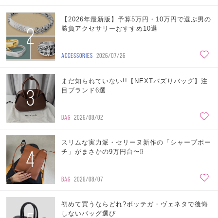
【2026年最新版】予算5万円・10万円で選ぶ男の
2
勝負アクセサリーおすすめ10選
ACCESSORIES
2026/07/26
まだ知られていない!!【NEXTバズりバッグ】注
3
目ブランド6選
BAG
2026/08/02
スリムな実力派・セリーヌ新作の「シャープポー
4
チ」がまさかの9万円台〜⁉
BAG
2026/08/07
初めて買うならどれ?ボッテガ・ヴェネタで後悔
しないバッグ選び