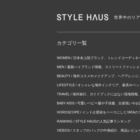
世界中のリ
カテゴリ一覧
WOMEN / 日本未上陸ブランド、トレンドコーディ
MEN / 最新ハイブランド情報、ストリートファッシ
BEAUTY / 海外コスメやメイクアップ、ヘアアレン
LIFESTYLE / オシャレな海外インテリア、家具や
TRAVEL / 海外旅行、ガイドブックにはない現地情
BABY KIDS / 可愛いベビー服や子供服、出産祝い
HOROSCOPE / インド占星術をベースにしたYATA
RANKING / STYLE HAUSの人気記事ランキング
VIDEOS / スタッフのバッグの中身紹介、商品レビュ