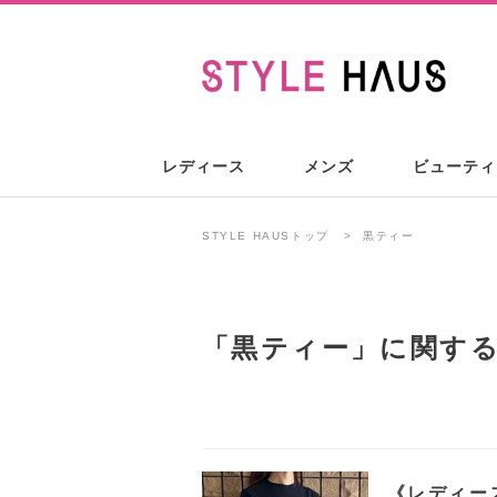
レディース
メンズ
ビューティ
STYLE HAUSトップ
黒ティー
「
黒ティー
」に関す
《レディー