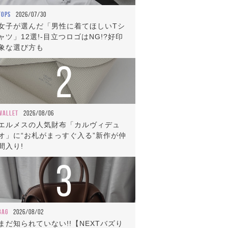
TOPS
2026/07/30
女子が選んだ「男性に着てほしいTシ
ャツ」12選!-目立つロゴはNG!?好印
象な選び方も
2
WALLET
2026/08/06
エルメスの人気財布「カルヴィデュ
オ」に“お札がまっすぐ入る”新作が仲
間入り!
3
BAG
2026/08/02
まだ知られていない!!【NEXTバズり