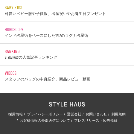
BABY KIDS
可愛いベビー服や子供服、出産祝いやお誕生日プレゼント
HOROSCOPE
インド占星術をベースにしたYATAのラグナ占星術
RANKING
STYLE HAUSの人気記事ランキング
VIDEOS
スタッフのバッグの中身紹介、商品レビュー動画
採用情報
プライバシーポリシー
運営会社
お問い合わせ
利用規約
お客様情報の外部送信について
プレスリリース・広告掲載