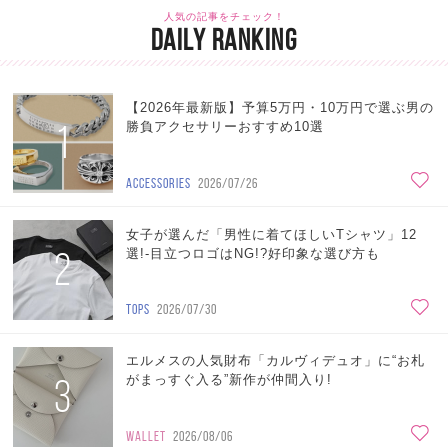
人気の記事をチェック！
DAILY RANKING
【2026年最新版】予算5万円・10万円で選ぶ男の
1
勝負アクセサリーおすすめ10選
ACCESSORIES
2026/07/26
女子が選んだ「男性に着てほしいTシャツ」12
2
選!-目立つロゴはNG!?好印象な選び方も
TOPS
2026/07/30
エルメスの人気財布「カルヴィデュオ」に“お札
3
がまっすぐ入る”新作が仲間入り!
WALLET
2026/08/06