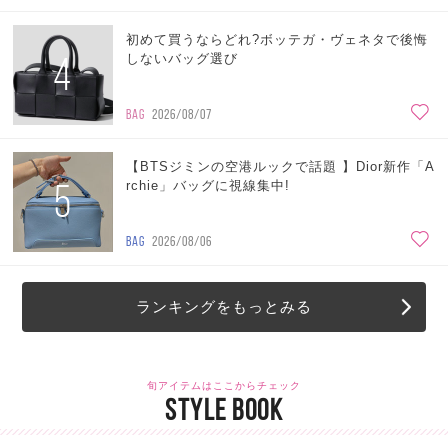
初めて買うならどれ?ボッテガ・ヴェネタで後悔
4
しないバッグ選び
BAG
2026/08/07
【BTSジミンの空港ルックで話題 】Dior新作「A
5
rchie」バッグに視線集中!
BAG
2026/08/06
ランキングをもっとみる
旬アイテムはここからチェック
STYLE BOOK