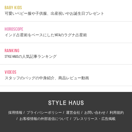
BABY KIDS
可愛いベビー服や子供服、出産祝いやお誕生日プレゼント
HOROSCOPE
インド占星術をベースにしたYATAのラグナ占星術
RANKING
STYLE HAUSの人気記事ランキング
VIDEOS
スタッフのバッグの中身紹介、商品レビュー動画
採用情報
プライバシーポリシー
運営会社
お問い合わせ
利用規約
お客様情報の外部送信について
プレスリリース・広告掲載