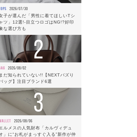
TOPS
2026/07/30
女子が選んだ「男性に着てほしいTシ
ャツ」12選!-目立つロゴはNG!?好印
象な選び方も
2
BAG
2026/08/02
まだ知られていない!!【NEXTバズり
バッグ】注目ブランド6選
3
WALLET
2026/08/06
エルメスの人気財布「カルヴィデュ
オ」に“お札がまっすぐ入る”新作が仲