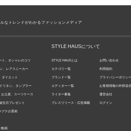
アルなトレンドがわかるファッションメディア
STYLE HAUSについて
ネート、オシャレのコツ
STYLE HAUSとは
お問い合わせ
ョン、レアスニーカー
カテゴリ一覧
利用規約
ジ、ダイエット
ブランド一覧
プライバシーポリシ
ベッドリネン、タンブラー
エディター一覧
お客様情報の外部送
報、お土産、スーツケース
ライター募集
運営会社
やお誕生日プレゼント
プレスリリース・広告掲載
ログイン
のラグナ占星術
ー動画