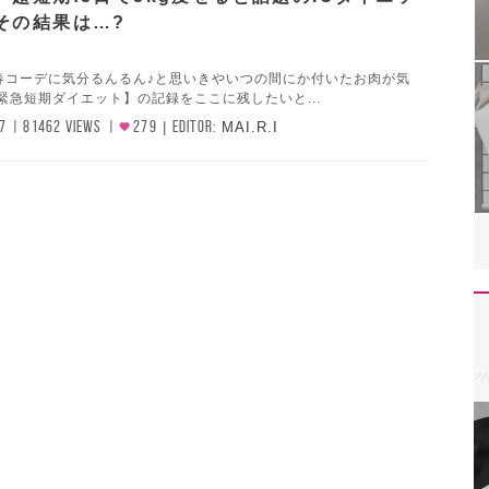
その結果は…?
春コーデに気分るんるん♪と思いきやいつの間にか付いたお肉が気
緊急短期ダイエット】の記録をここに残したいと...
7
81462 VIEWS
279
EDITOR:
MAI.R.I