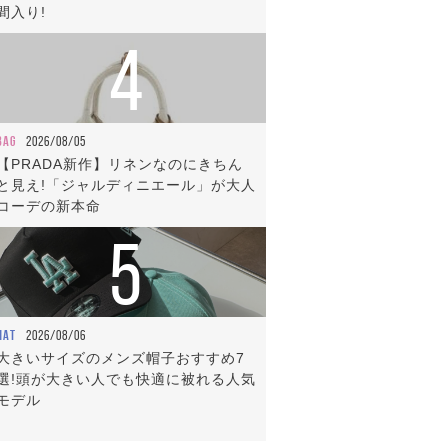
間入り!
4
BAG
2026/08/05
【PRADA新作】リネンなのにきちん
と見え!「ジャルディニエール」が大人
コーデの新本命
5
HAT
2026/08/06
大きいサイズのメンズ帽子おすすめ7
選!頭が大きい人でも快適に被れる人気
モデル