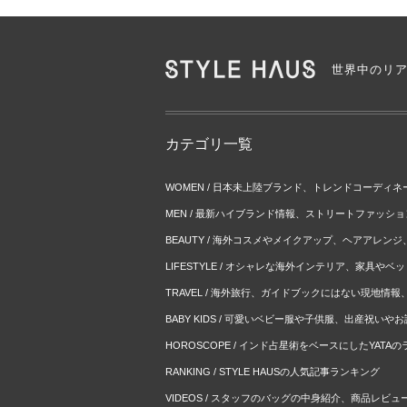
世界中のリ
カテゴリ一覧
WOMEN / 日本未上陸ブランド、トレンドコーディ
MEN / 最新ハイブランド情報、ストリートファッシ
BEAUTY / 海外コスメやメイクアップ、ヘアアレン
LIFESTYLE / オシャレな海外インテリア、家具や
TRAVEL / 海外旅行、ガイドブックにはない現地情
BABY KIDS / 可愛いベビー服や子供服、出産祝い
HOROSCOPE / インド占星術をベースにしたYATA
RANKING / STYLE HAUSの人気記事ランキング
VIDEOS / スタッフのバッグの中身紹介、商品レビュ