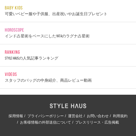
BABY KIDS
可愛いベビー服や子供服、出産祝いやお誕生日プレゼント
HOROSCOPE
インド占星術をベースにしたYATAのラグナ占星術
RANKING
STYLE HAUSの人気記事ランキング
VIDEOS
スタッフのバッグの中身紹介、商品レビュー動画
採用情報
プライバシーポリシー
運営会社
お問い合わせ
利用規約
お客様情報の外部送信について
プレスリリース・広告掲載