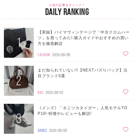
人気の記事をチェック！
DAILY RANKING
【実録】バイマヴィンテージで「中古クロムハー
1
ツ」を買ってみた!-購入ガイドやおすすめの買い
方を徹底解説
FASHION
2026/08/08
まだ知られていない!!【NEXTバズりバッグ】注
2
目ブランド6選
BAG
2026/08/02
《メンズ》「オニツカタイガー」人気モデルTO
3
P10!-特徴やレビューも解説!
SHOES
2026/08/09