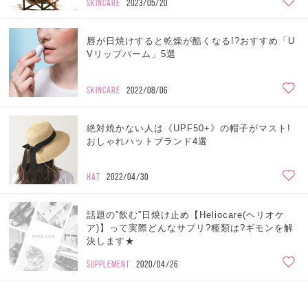
SKINCARE
2023/05/20
唇が日焼けすると乾燥が酷くなる!?おすすめ「U
Vリップバーム」5選
SKINCARE
2022/08/06
絶対焼かない人は《UPF50+》の帽子がマスト!
おしゃれハットブランド4選
HAT
2022/04/30
話題の”飲む”日焼け止め【Heliocare(ヘリオケ
ア)】って実際どんなサプリ?種類は?ギモンを解
決します★
SUPPLEMENT
2020/04/26