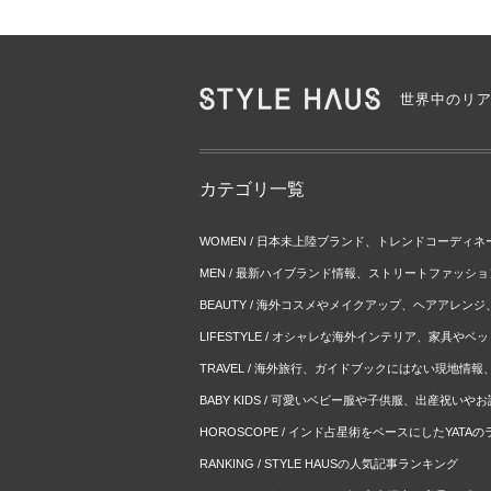
世界中のリ
カテゴリ一覧
WOMEN / 日本未上陸ブランド、トレンドコーディ
MEN / 最新ハイブランド情報、ストリートファッシ
BEAUTY / 海外コスメやメイクアップ、ヘアアレン
LIFESTYLE / オシャレな海外インテリア、家具や
TRAVEL / 海外旅行、ガイドブックにはない現地情
BABY KIDS / 可愛いベビー服や子供服、出産祝い
HOROSCOPE / インド占星術をベースにしたYATA
RANKING / STYLE HAUSの人気記事ランキング