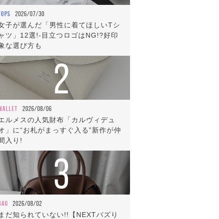
TOPS
2026/07/30
女子が選んだ「男性に着てほしいTシ
ャツ」12選!-目立つロゴはNG!?好印
象な選び方も
2
WALLET
2026/08/06
エルメスの人気財布「カルヴィデュ
オ」に“お札がまっすぐ入る”新作が仲
間入り!
3
BAG
2026/08/02
まだ知られていない!!【NEXTバズり