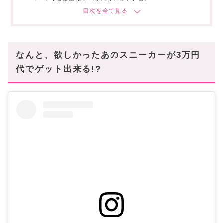
ナイキの希少モデルは今がチャンス!
【番外編】ライター”イチ押し”のブランドはこちら↓
お洒落なスニーカーこそ、コーデの主役だ☆
なんと、欲しかったあのスニーカーが3万円
代でゲット出来る!?