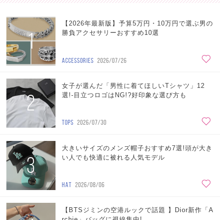
【2026年最新版】予算5万円・10万円で選ぶ男の
1
勝負アクセサリーおすすめ10選
ACCESSORIES
2026/07/26
女子が選んだ「男性に着てほしいTシャツ」12
2
選!-目立つロゴはNG!?好印象な選び方も
TOPS
2026/07/30
大きいサイズのメンズ帽子おすすめ7選!頭が大き
3
い人でも快適に被れる人気モデル
HAT
2026/08/06
【BTSジミンの空港ルックで話題 】Dior新作「A
rchie」バッグに視線集中!