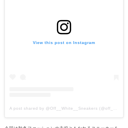
View this post on Instagram
A post shared by @Off__White__Sneakers (@off__white__sneakers)