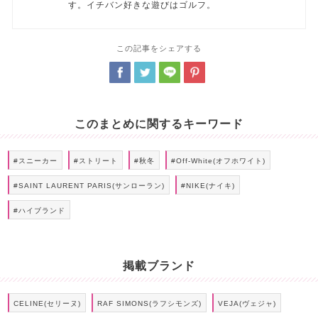
す。イチバン好きな遊びはゴルフ。
この記事をシェアする
このまとめに関するキーワード
#スニーカー
#ストリート
#秋冬
#Off-White(オフホワイト)
#SAINT LAURENT PARIS(サンローラン)
#NIKE(ナイキ)
#ハイブランド
掲載ブランド
CELINE(セリーヌ)
RAF SIMONS(ラフシモンズ)
VEJA(ヴェジャ)