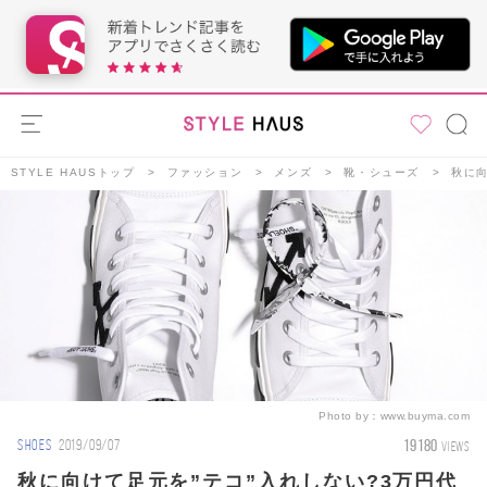
STYLE HAUSトップ
ファッション
メンズ
靴・シューズ
秋に
Photo by：
www.buyma.com
19180
SHOES
2019/09/07
VIEWS
秋に向けて足元を”テコ”入れしない?3万円代