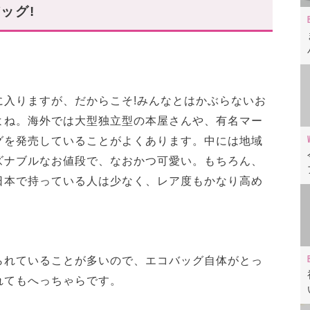
ッグ!
しか手に入らない!
っかり
T BOOKS」
に入りますが、だからこそ!みんなとはかぶらないお
tones」
よね。海外では大型独立型の本屋さんや、有名マー
グを発売していることがよくあります。中には地域
海外らしいポップなデザインが魅力
ズナブルなお値段で、なおかつ可愛い。もちろん、
 ホールフーズマーケット
日本で持っている人は少なく、レア度もかなり高め
ズ)
たっぷりなデザインがSNSで話題
られていることが多いので、エコバッグ自体がとっ
エコバッグと一緒に♪
れてもへっちゃらです。