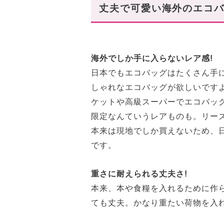
丈夫で可愛い海外のエコバ
【海外の有名美術館編】現地で
NY MOMA美術館限定トート
【ブックストア編】丈夫でし
海外でしか手に入らないレア感!
ロンドンの老舗本屋さん 「DAUN
日本でもエコバッグはたくさん手
ロンドンの老舗本屋さん「Waters
しゃれなエコバッグが欲しいです
ケットや高級スーパーでエコバッ
【マーケット編】防水加工や
限定なんていうレアものも。リー
WHOLE FOODS MARKET
本来は現地でしか買えないため、
Trader Joe's(トレーダージョー
です。
【海外・高級百貨店編】洒落感
重さに耐えられる丈夫さ!
Harrods(ハロッズ)
本来、本や食糧を入れるために作
毎日のお買い物もおしゃれな
ても丈夫。かなり重たい荷物を入