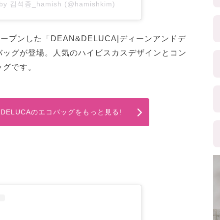
d by 김석종_hamish (@hamishkim)
オープンした「DEAN&DELUCA|ディーンアンドデ
バッグが登場。人気のハイビスカスデザインとコン
ッグです。
&DELUCAのエコバッグをもっと見る!