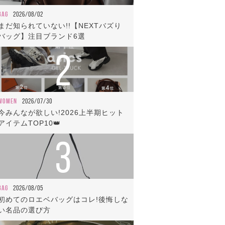
BAG
2026/08/02
まだ知られていない!!【NEXTバズり
バッグ】注目ブランド6選
2
WOMEN
2026/07/30
今みんなが欲しい!2026上半期ヒット
アイテムTOP10👑
3
BAG
2026/08/05
初めてのロエベバッグはコレ!後悔しな
い名品の選び方