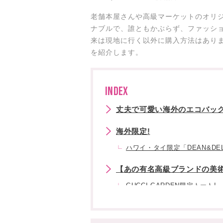
老舗本屋さんや高級マーケットのオリ
ナブルで、誰ともかぶらず、ファッシ
来は現地に行く以外に購入方法はあり
を紹介します。
INDEX
丈夫で可愛い海外のエコバッグ
海外限定!
ハワイ・タイ限定「DEAN&DE
【あの有名高級ブランドの美術
GUCCI GARDEN限定トート!
ルイヴィトン美術館限定トート
Victoria&Albert(ヴィクトリ