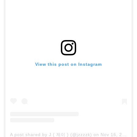
View this post on Instagram
A post shared by J ( 제이 ) (@jzzzzk)
on
Nov 16, 2019 at 5:50am PST