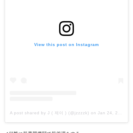
View this post on Instagram
A post shared by J ( 제이 ) (@jzzzzk)
on
Jan 24, 2020 at 5:59am PST