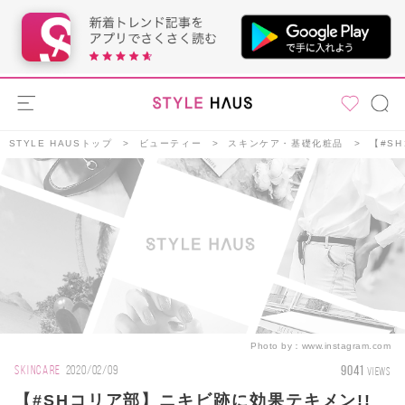
STYLE HAUSトップ
ビューティー
スキンケア・基礎化粧品
【#S
Photo by：
www.instagram.com
9041
SKINCARE
2020/02/09
VIEWS
【#SHコリア部】ニキビ跡に効果テキメン!!