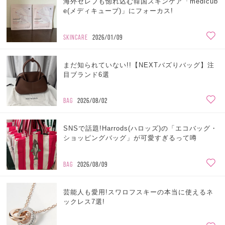
海外セレブも惚れ込む韓国スキンケア「medicub
e(メディキューブ)」にフォーカス!
SKINCARE
2026/01/09
まだ知られていない!!【NEXTバズりバッグ】注
目ブランド6選
BAG
2026/08/02
SNSで話題!Harrods(ハロッズ)の「エコバッグ・
ショッピングバッグ」が可愛すぎるって噂
BAG
2026/08/09
芸能人も愛用!スワロフスキーの本当に使えるネ
ックレス7選!