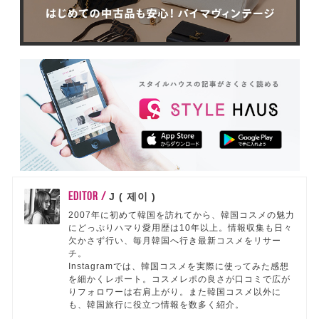
EDITOR /
J ( 제이 )
2007年に初めて韓国を訪れてから、韓国コスメの魅力
にどっぷりハマり愛用歴は10年以上。情報収集も日々
欠かさず行い、毎月韓国へ行き最新コスメをリサー
チ。
Instagramでは、韓国コスメを実際に使ってみた感想
を細かくレポート。コスメレポの良さが口コミで広が
りフォロワーは右肩上がり。また韓国コスメ以外に
も、韓国旅行に役立つ情報を数多く紹介。