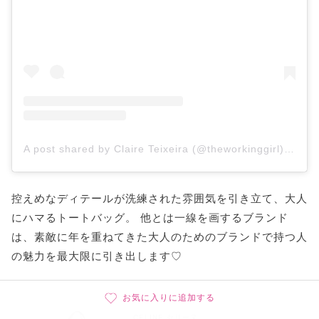
A post shared by Claire Teixeira (@theworkinggirl)
on
Ja
控えめなディテールが洗練された雰囲気を引き立て、大人
にハマるトートバッグ。 他とは一線を画するブランド
は、素敵に年を重ねてきた大人のためのブランドで持つ人
の魅力を最大限に引き出します♡
お気に入りに追加する
CELINE セリーヌ