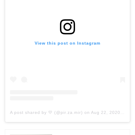
View this post on Instagram
A post shared by 💛 (@pir.za.mir)
on
Aug 22, 2020 at 7:31am PDT