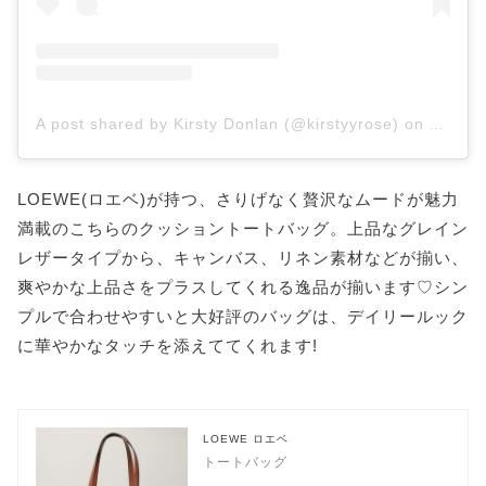
A post shared by Kirsty Donlan (@kirstyyrose)
on
Aug 22
LOEWE(ロエベ)が持つ、さりげなく贅沢なムードが魅力
満載のこちらのクッショントートバッグ。上品なグレイン
レザータイプから、キャンバス、リネン素材などが揃い、
爽やかな上品さをプラスしてくれる逸品が揃います♡シン
プルで合わせやすいと大好評のバッグは、デイリールック
に華やかなタッチを添えててくれます!
LOEWE ロエベ
トートバッグ