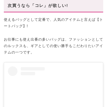
人気ブランド:②
次買うなら「コレ」が欲しい!
人気ブランド:③
≪40代≫
使えるバッグとして定番で、人気のアイテムと言えば【ト
人気ブランド:①
ートバッグ】!
人気ブランド:②
お仕事にも使え出番の多いバッグは、ファッションとして
人気ブランド:③
のルックスも、ギアとしての使い勝手もこだわりたいアイ
まとめ
テムの一つです。