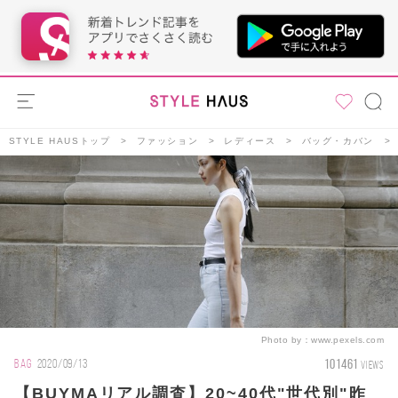
STYLE HAUSトップ
ファッション
レディース
バッグ・カバン
Photo by：
www.pexels.com
101461
BAG
2020/09/13
VIEWS
【BUYMAリアル調査】20~40代"世代別"昨