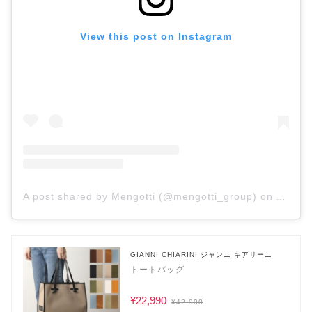
View this post on Instagram
A post shared by Mengotti (@mengotti_group)
on
Aug 18
GIANNI CHIARINI ジャンニ キアリーニ
トートバッグ
¥22,990
¥42,900