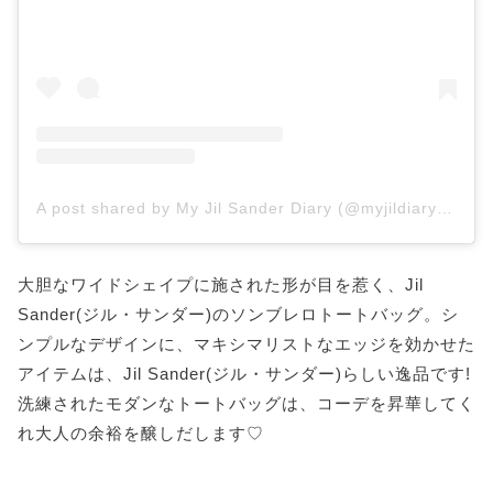
A post shared by My Jil Sander Diary (@myjildiary_)
on
A
大胆なワイドシェイプに施された形が目を惹く、Jil
Sander(ジル・サンダー)のソンブレロトートバッグ。シ
ンプルなデザインに、マキシマリストなエッジを効かせた
アイテムは、Jil Sander(ジル・サンダー)らしい逸品です!
洗練されたモダンなトートバッグは、コーデを昇華してく
れ大人の余裕を醸しだします♡