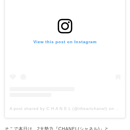
View this post on Instagram
A post shared by C H A N E L (@iiheartchanel)
on
Aug 22
そこで本日は、2大勢力『CHANEL(シャネル)』と