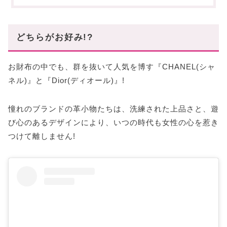
CHANEL(シャネル)
ミニ財布
長財布
どちらがお好み!?
コインケース
まとめ
お財布の中でも、群を抜いて人気を博す『CHANEL(シャ
ネル)』と『Dior(ディオール)』!
憧れのブランドの革小物たちは、洗練された上品さと、遊
び心のあるデザインにより、いつの時代も女性の心を惹き
つけて離しません!