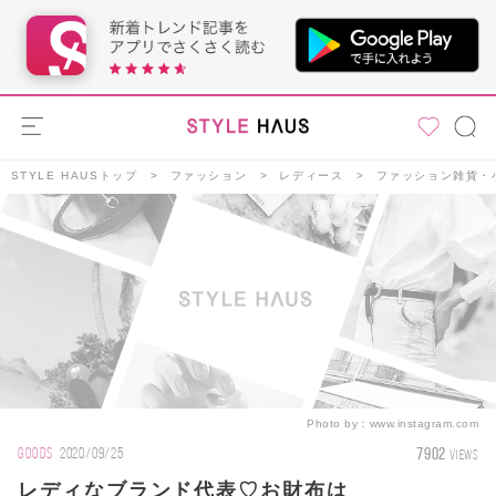
STYLE HAUSトップ
ファッション
レディース
ファッション雑貨・
Photo by：
www.instagram.com
7902
GOODS
2020/09/25
VIEWS
レディなブランド代表♡お財布は