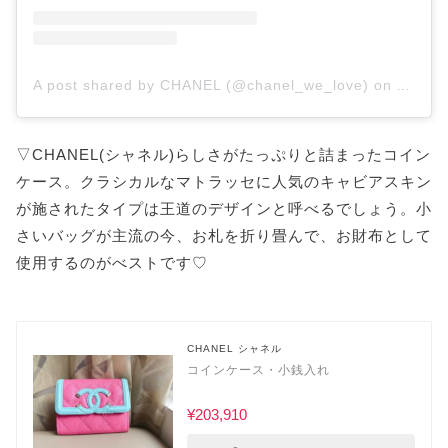
A post shared by CHANEL (@chanel_we_love)
on
Aug 27
▽CHANEL(シャネル)らしさがたっぷりと詰まったコイン
ケース。クラシカルなマトラッセに人気のキャビアスキン
が施されたタイプは王道のデザインと呼べるでしょう。小
さいバッグが主流の今、お札を折り畳んで、お財布として
使用するのがべストです♡
CHANEL シャネル
コインケース・小銭入れ
¥203,910