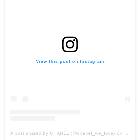
View this post on Instagram
A post shared by CHANEL (@chanel_we_love)
on
Jun 14