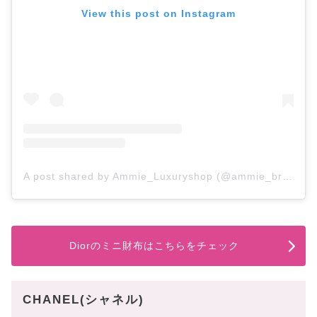
View this post on Instagram
A post shared by Ammie_Luxuryshop (@ammie_brandshop)
Diorのミニ財布はこちらをチェック
CHANEL(シャネル)