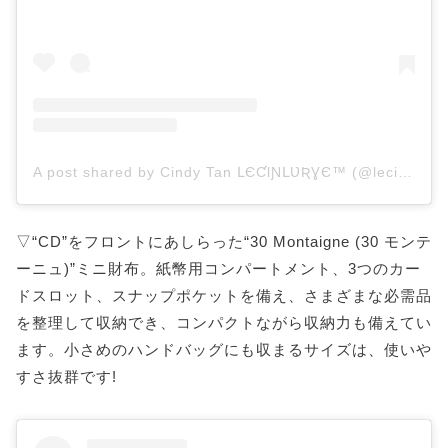
A post shared by Cindy Tan ԼЄƇƖƝԼƲƦƔЄ™ (@lecinlurvee)
▽“CD”をフロントにあしらった“30 Montaigne (30 モンテ
ーニュ)”ミニ財布。紙幣用コンパートメント、3つのカー
ドスロット、スナップポケットを備え、さまざまな必需品
を整理して収納でき、コンパクトながら収納力も備えてい
ます。小さめのハンドバッグにも収まるサイズは、使いや
すさ抜群です!