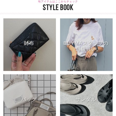
旬アイテムはここからチェック
STYLE BOOK
財布
BUYMAスタッフの
自腹買い
バッグ
サンダル