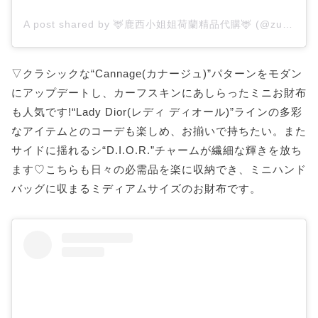
A post shared by 🦌鹿西小姐姐荷蘭精品代購🦌 (@zushercharm)
▽クラシックな“Cannage(カナージュ)”パターンをモダン
にアップデートし、カーフスキンにあしらったミニお財布
も人気です!“Lady Dior(レディ ディオール)”ラインの多彩
なアイテムとのコーデも楽しめ、お揃いで持ちたい。また
サイドに揺れるシ“D.I.O.R.”チャームが繊細な輝きを放ち
ます♡こちらも日々の必需品を楽に収納でき、ミニハンド
バッグに収まるミディアムサイズのお財布です。