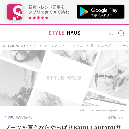
STYLE HAUSトップ
ファッション
メンズ
靴・シューズ
ブーツ
Photo by：
www.instagram.com
6878
SHOES
2020/10/23
VIEWS
ブーツを買うならやっぱりSaint Laurent(サ