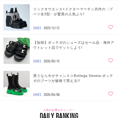
リックオウエンス×ドクターマーチン共作の〈ブ
ーツ全3型〉が驚異の人気ぶり!
SHOES
2025/12/12
【知得】ボッテガのシューズはセール品・海外ア
ウトレット品でゲットしよう!
SHOES
2026/05/15
買うなら今がチャンス☆Bottega Veneta-ボッテ
ガのブーツが破格で買える!!
SHOES
2026/04/06
人気の記事をチェック！
DAILY RANKING