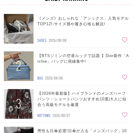
《メンズ》おしゃれな「アシックス」人気モデル
1
TOP12!-サイズ感や履き心地も解説!
SHOES
2026/08/08
【BTSジミンの空港ルックで話題 】Dior新作「A
2
rchie」バッグに視線集中!
BAG
2026/08/06
【2026年最新版】ハイブランドのメンズハーフ
3
パンツ・ショートパンツおすすめ10選|大人に似
合う高級モデルを厳選
BOTTOMS
2026/08/07
男性も日傘必需!日傘が入る「メンズバッグ」10