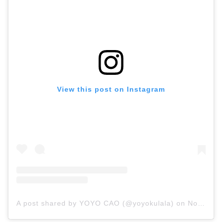
View this post on Instagram
A post shared by YOYO CAO (@yoyokulala)
on
Nov 25, 2019 at 3:31am PST