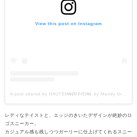
View this post on Instagram
A post shared by HAUTEɄ₦Ø₣₣ł₵ł₳Ⱡ by Mandy Gragg (@hauteunofficial)
レディなテイストと、エッジのきいたデザインが絶妙のロ
ゴスニーカー。
カジュアル感も残しつつガーリーに仕上げてくれるスニー