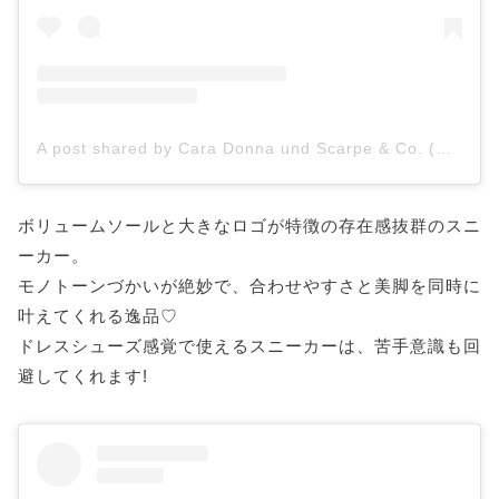
A post shared by Cara Donna und Scarpe & Co. (@cara_donna_fashion)
ボリュームソールと大きなロゴが特徴の存在感抜群のスニ
ーカー。
モノトーンづかいが絶妙で、合わせやすさと美脚を同時に
叶えてくれる逸品♡
ドレスシューズ感覚で使えるスニーカーは、苦手意識も回
避してくれます!