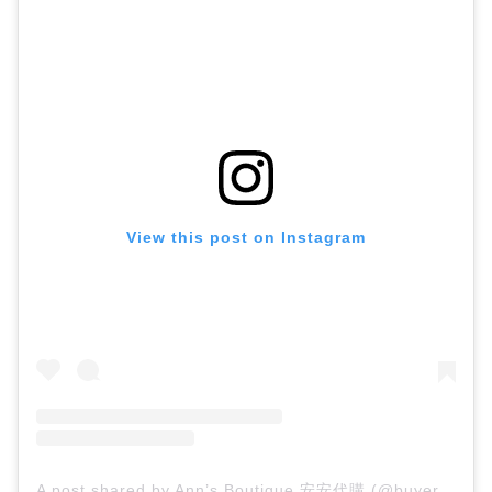
View this post on Instagram
A post shared by Ann’s Boutique 安安代購 (@buyerann)
o