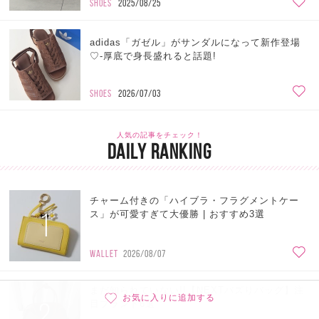
SHOES
2025/08/25
adidas「ガゼル」がサンダルになって新作登場
♡-厚底で身長盛れると話題!
SHOES
2026/07/03
人気の記事をチェック！
DAILY RANKING
チャーム付きの「ハイブラ・フラグメントケー
1
ス」が可愛すぎて大優勝 | おすすめ3選
WALLET
2026/08/07
まだ知られていない!!【NEXTバズりバッグ】注
お気に入りに追加する
2
目ブランド6選