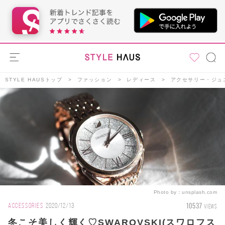
STYLE HAUSトップ
ファッション
レディース
アクセサリー・ジュ
Photo by：
unsplash.com
10537
ACCESSORIES
2020/12/13
VIEWS
冬こそ美しく輝く♡SWAROVSKI(スワロフス