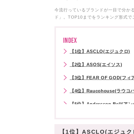
今流行っているブランドが一目で分かる
ド」。TOP10までをランキング形式で
INDEX
【1位】ASCLO(エジュクロ)
【2位】ASOS(エイソス)
【3位】FEAR OF GOD(フ
【4位】Raucohouse(ラウコ
【5位】Andersson Bell(
【6位】AJO AJOBYAJO(
【7位】ADER ERROR(アダー
【1位】ASCLO(エジュク