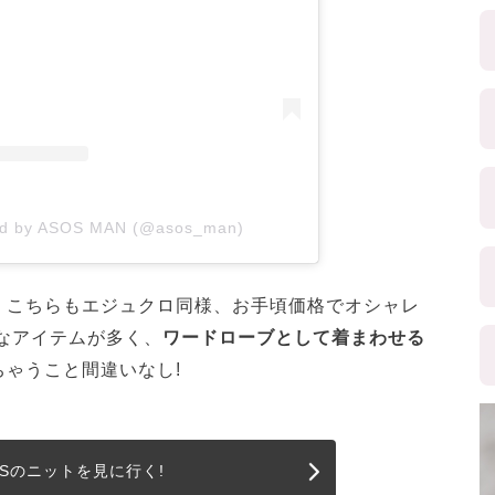
red by ASOS MAN (@asos_man)
。こちらもエジュクロ同様、お手頃価格でオシャレ
なアイテムが多く、
ワードローブとして着まわせる
ちゃうこと間違いなし!
OSのニットを見に行く!