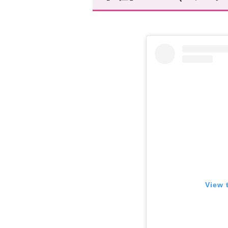
【8位】STUSSY(ステューシー
【9位】KENZO(ケンゾー)
【10位】AMI ALEXANDRE M
まとめ
View 