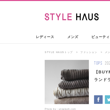
レディース
メンズ
ビューティ
STYLE HAUSトップ
ファッション
メ
TOPS
20
【BU
ランドラ
Photo by：
unsplash.com