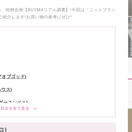
、恒例企画【BUYMAリアル調査】!今回は「ニットブラン
ご紹介します!お買い物の参考にぜひ!
ィアオブゴッド)
ハウス)
アンダースンベル)
アジョバイアジョ)
エラー )
ロ)