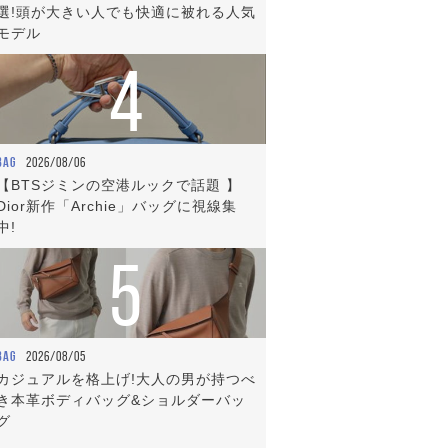
選!頭が大きい人でも快適に被れる人気
モデル
4
BAG
2026/08/06
【BTSジミンの空港ルックで話題 】
Dior新作「Archie」バッグに視線集
中!
5
BAG
2026/08/05
カジュアルを格上げ!大人の男が持つべ
き本革ボディバッグ&ショルダーバッ
グ