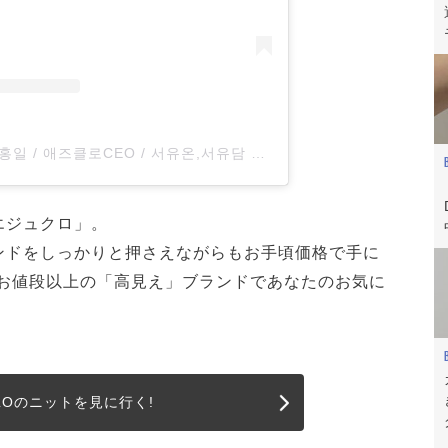
A post shared by 서홍일 / 애즈클로CEO / 서유온,서유담 아빠 (@hi880515)
エジュクロ」。
ンドをしっかりと押さえながらもお手頃価格で手に
お値段以上の「高見え」ブランドであなたのお気に
CLOのニットを見に行く!