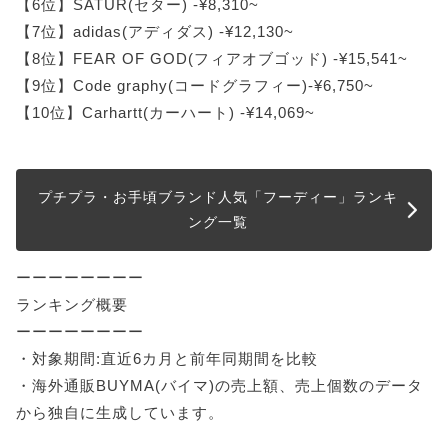
【6位】SATUR(セター) -¥8,310~
【7位】adidas(アディダス) -¥12,130~
【8位】FEAR OF GOD(フィアオブゴッド) -¥15,541~
【9位】Code graphy(コードグラフィー)-¥6,750~
【10位】Carhartt(カーハート) -¥14,069~
プチプラ・お手頃ブランド人気「フーディー」ランキ
ング一覧
ーーーーーーーー
ランキング概要
ーーーーーーーー
・対象期間:直近6カ月と前年同期間を比較
・海外通販BUYMA(バイマ)の売上額、売上個数のデータ
から独自に生成しています。