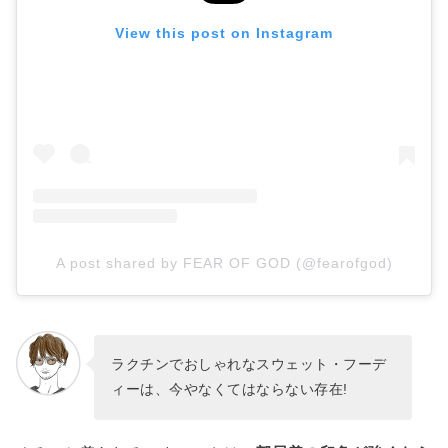
2位:カラーバリエーション豊富な「STUSSY」
View this post on Instagram
3位:話題の韓国ブランド「thisisneverthat」
4位:スポーティスタイルの完成度が上がる「New
Era」
5位:スポーティーに着るなら「Nike(ナイキ)」
6位:おしゃれメンズ御用達の「SATUR(セター)」
7位:着るだけでトレンドコーデ「adidas(アディダ
ス)」
8位:海外セレブも愛用する「FEAR OF GOD」
9位:ロゴスウェットが定番の「codegraphy」
A post shared by FEAR OF GOD (@fearofgod)
10位:洗練されたワークウェアブランド「Carhartt」
【大人きれいめ】おすすめスウェット2選
スッキリ上品見えが叶う▷▷A.P.C.(アーペーセー)
ラクチンでおしゃれなスウェット・フーデ
高見えカジュアルならコレ▷▷メゾンキツネ
ィーは、今やなくてはならない存在!
【大人カジュアル】おすすめスウェット2選
遊び心のあるロゴ▷▷AMI PARIS(アミ パリス)