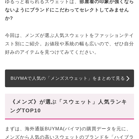
ゆるっと着られるスウェットは、
部屋着の印象が強くなら
アウトドア感満載!!▷▷ザノースフェイス
ないようにブランドにこだわってセレクトしてみません
【Y2K・ストリート】おすすめスウェット2選
か?
ストリート界の定番ブランド▷▷シュプリーム
どこか懐かしさも感じる▷▷X-Large(エクストララー
今回は、メンズが選ぶ人気スウェットをファッションテイ
ジ)
スト別にご紹介。お値段や系統の幅も広いので、ぜひ自分
【スポーティー】おすすめスウェット2選
好みのアイテムを見つけてみてください。
ロゴだけでスポーティーにキマる▷▷Nike(ナイキ)
モード×スポーティー▷▷Y-3(ワイスリー)
BUYMAで人気の「メンズスウェット」をまとめて見る
【プチプラ】おすすめスウェット2選
1着は持っておきたい▷▷STUSSY(ステューシー)
韓国アイドル御用達▷▷mahagrid(マハグリッド)
《メンズ》が選ぶ「スウェット」人気ランキ
【ハイブランド】おすすめスウェット2選
ングTOP10
着るだけで大人の余裕漂う▷▷LOEWE(ロエベ)
モード感も演出できる▷▷メゾンマルジェラ
まずは、海外通販BUYMA(バイマ)の購買データを元に、
メンズから人気の高いスウェットのブランドを「ハイブラ