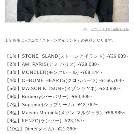
出典：
STYLE HAUS編集部撮影
上記画像は人気1位「ストーンアイランド」の商品となります。
【1位】STONE ISLAND(ストーンアイランド) -¥36,839~
【2位】AMI PARIS(アミ パリス) -¥28,080~
【3位】MONCLER(モンクレール) -¥68,144~
【4位】CHROME HEARTS(クロムハーツ) -¥166,764~
【5位】MAISON KITSUNE(メゾンキツネ) -¥20,836~
【6位】Burberry(バーバリー) -¥50,405~
【7位】Supreme(シュプリーム) -¥42,762~
【8位】Maison Margiela(メゾン マルジェラ) -¥56,985~
【9位】KENZO(ケンゾー) -¥28,157~
【10位】Dime(ダイム) -¥21,390~