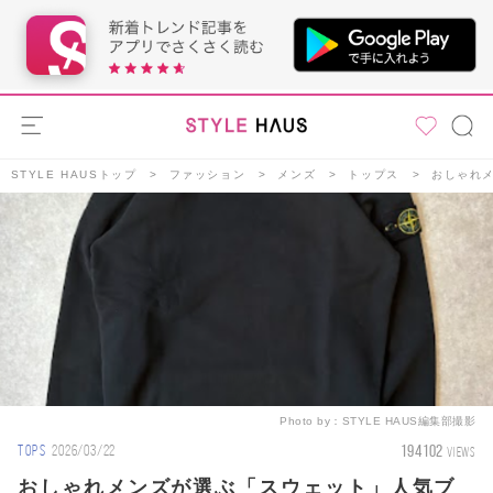
STYLE HAUSトップ
ファッション
メンズ
トップス
おしゃれメ
Photo by：
STYLE HAUS編集部撮影
194102
TOPS
2026/03/22
VIEWS
おしゃれメンズが選ぶ「スウェット」人気ブ