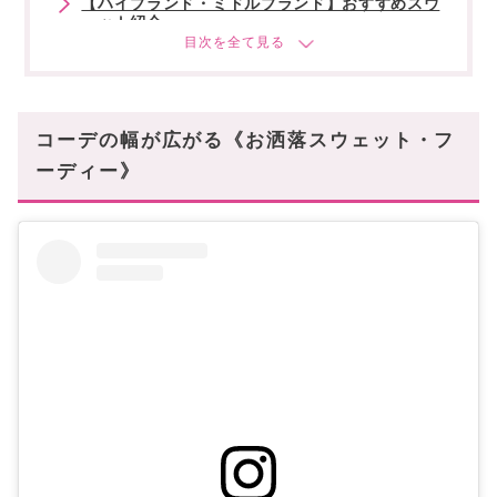
【ハイブランド・ミドルブランド】おすすめスウ
ェット紹介
1位:紳士的なスポーツブランド「STONE ISLAND」
2位:パリジャン風の上質アイテム「AMI PARIS」
3位:ラフなのに高級感◎「MONCLER(モンクレー
ル)」
コーデの幅が広がる《お洒落スウェット・フ
ーディー》
4位:存在感のあるグラフィック「CHROME
HEARTS」
5位:シンプル派さん必見!「MAISON KITSUNE」
6位:上品な大人スウェット「Burberry(バーバリー)」
7位:ルーズでストリートな定番スウェット
「Supreme」
8位:アイコンを引き立てる「Maison Margiela」
9位:大胆ロゴで差がつく「KENZO(ケンゾー)」
10位:大人のストリートブランド「Dime(ダイム)」
【お手頃ブランド】おすすめスウェット紹介
1位:ブランドロゴがポイント「THE NORTH FACE」