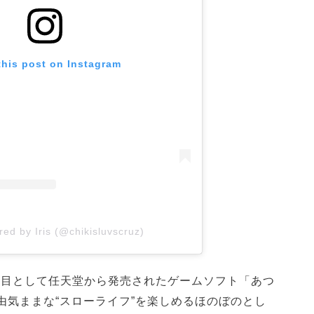
this post on Instagram
red by Iris (@chikisluvscruz)
第7作目として任天堂から発売されたゲームソフト「あつ
由気ままな“スローライフ”を楽しめるほのぼのとし