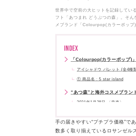
世界中で空前の大ヒットを記録している Ni
フト「あつまれ どうぶつの森」。そん
メブランド「Colourpop(カラーポ
INDEX
「Colourpop(カラーポップ)
アイシャドウ パレット (全4種類
① 商品名 : 5 star island
“あつ森”と海外コスメブラン
2021年1月28日 〈発売〉
②商品名:labelle of the ball
手の届きやすい“プチプラ価格”で
③ 商品名 : what a hoot
数多く取り揃えているロサンゼル
④ 商品名 : nook, inc.