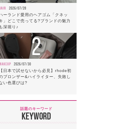
HAIR
2026/07/28
ハーランド愛用のヘアゴム「クネッ
キ」どこで売ってる?ブランドの魅力
も深堀り♪
2
MAKEUP
2026/07/30
【日本で試せないから必見】rhode初
のブロンザー&ハイライター、失敗し
ない色選びは?
話題のキーワード
KEYWORD