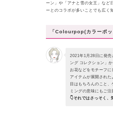
ーン」や「アナと雪の女王」など
単色アイシャドウ
ーとのコラボが多いことでも広く
チーク (全2種類)
リップ (全3セット)
① 商品名 : fruit basket👆写真
「Colourpop(カラーポ
② 商品名 : pick of the bunc
③ 商品名 : fruit roots👆写真右
グリッター
2021年1月28日に
ング コレクション」
まとめ
お花などをモチーフに
アイテムが展開されたよ
目はもちろんのこと、
ミングの意味にもご注
👇それではさっそく