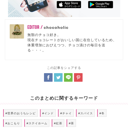
EDITOR /
chocoholic
無類のチョコ好き。
現在チョコレートがおいしい国に在住しているため、
体重増加におびえつつ、チョコ漬けの毎日を送
る・・・。
この記事をシェアする
このまとめに関するキーワード
#世界のおうちレシピ
#インド
#チャイ
#スパイス
#冬
#おこもり
#ステイホーム
#紅茶
#茶