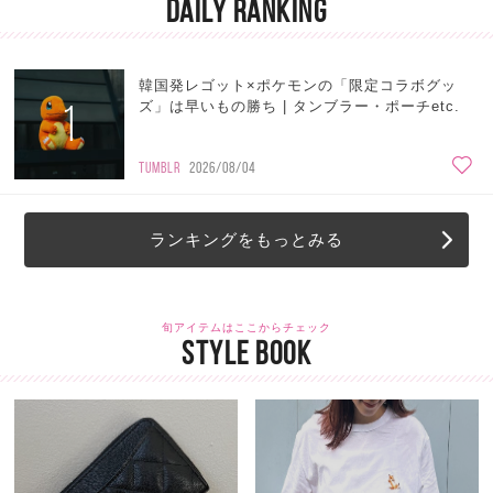
DAILY RANKING
韓国発レゴット×ポケモンの「限定コラボグッ
1
ズ」は早いもの勝ち | タンブラー・ポーチetc.
TUMBLR
2026/08/04
ランキングをもっとみる
旬アイテムはここからチェック
STYLE BOOK