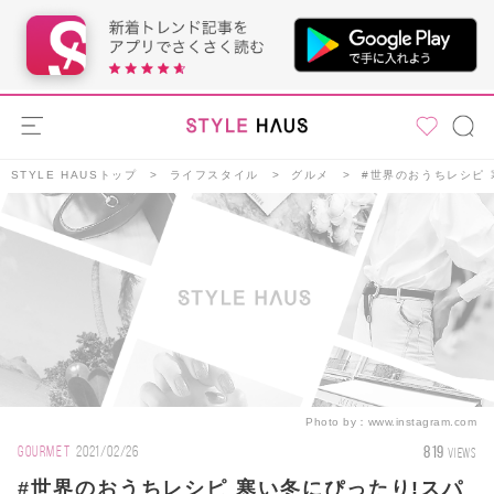
STYLE HAUSトップ
ライフスタイル
グルメ
#世界のおうちレシピ
Photo by：
www.instagram.com
819
GOURMET
2021/02/26
VIEWS
#世界のおうちレシピ 寒い冬にぴったり!スパ