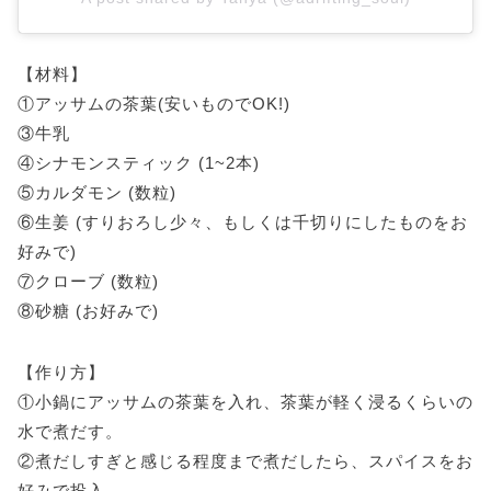
【材料】
①アッサムの茶葉(安いものでOK!)
③牛乳
④シナモンスティック (1~2本)
⑤カルダモン (数粒)
⑥生姜 (すりおろし少々、もしくは千切りにしたものをお
好みで)
⑦クローブ (数粒)
⑧砂糖 (お好みで)
【作り方】
①小鍋にアッサムの茶葉を入れ、茶葉が軽く浸るくらいの
水で煮だす。
②煮だしすぎと感じる程度まで煮だしたら、スパイスをお
好みで投入。