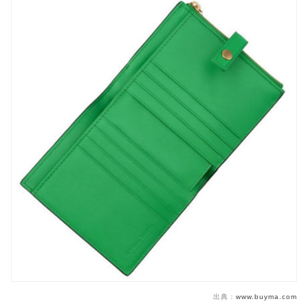
出典：
www.buyma.com