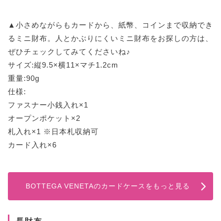
▲小さめながらもカードから、紙幣、コインまで収納でき
るミニ財布。人とかぶりにくいミニ財布をお探しの方は、
ぜひチェックしてみてくださいね♪
サイズ:縦9.5×横11×マチ1.2cm
重量:90g
仕様:
ファスナー小銭入れ×1
オープンポケット×2
札入れ×1 ※日本札収納可
カード入れ×6
BOTTEGA VENETAのカードケースをもっと見る