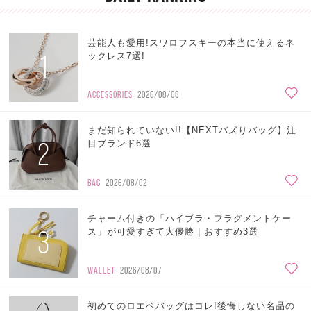
芸能人も愛用!スワロフスキーの本当に使えるネ
1
ックレス7選!
ACCESSORIES
2026/08/08
まだ知られていない!!【NEXTバズりバッグ】注
2
目ブランド6選
BAG
2026/08/02
チャーム付きの「ハイブラ・フラグメントケー
3
ス」が可愛すぎて大優勝 | おすすめ3選
WALLET
2026/08/07
初めてのロエベバッグはコレ!後悔しない名品の