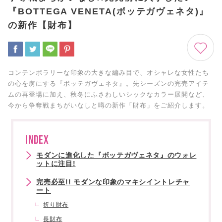
『BOTTEGA VENETA(ボッテガヴェネタ)』
の新作【財布】
コンテンポラリーな印象の大きな編み目で、オシャレな女性たち
の心を虜にする『ボッテガヴェネタ』。先シーズンの完売アイテ
ムの再登場に加え、秋冬にふさわしいシックなカラー展開など、
今から争奪戦まちがいなしと噂の新作「財布」をご紹介します。
INDEX
モダンに進化した『ボッテガヴェネタ』のウォレ
ットに注目!
完売必至!! モダンな印象のマキシイントレチャ
ート
折り財布
長財布