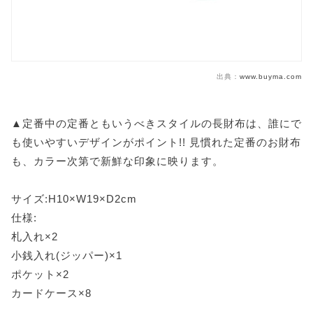
出典：
www.buyma.com
▲定番中の定番ともいうべきスタイルの長財布は、誰にで
も使いやすいデザインがポイント!! 見慣れた定番のお財布
も、カラー次第で新鮮な印象に映ります。
サイズ:H10×W19×D2cm
仕様:
札入れ×2
小銭入れ(ジッパー)×1
ポケット×2
カードケース×8