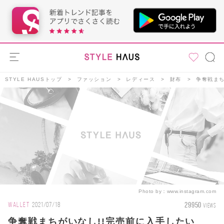
STYLE HAUSトップ
ファッション
レディース
財布
争奪戦まち
Photo by：
www.instagram.com
29950
WALLET
2021/07/18
VIEWS
争奪戦まちがいなし!!完売前に入手したい