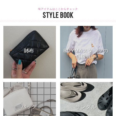
旬アイテムはここからチェック
STYLE BOOK
財布
BUYMAスタッフの
自腹買い
バッグ
サンダル