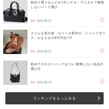
初めて買うならどれ?ボッテガ・ヴェネタで後悔
3
しないバッグ選び
BAG
2026/08/07
スリムな実力派・セリーヌ新作の「シャープポー
4
チ」がまさかの9万円台〜⁉
BAG
2026/08/07
初めてのロエベバッグはコレ!後悔しない名品の
5
選び方
BAG
2026/08/05
ランキングをもっとみる