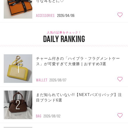
りな耳もとに♡
ACCESSORIES
2026/04/06
人気の記事をチェック！
DAILY RANKING
チャーム付きの「ハイブラ・フラグメントケー
1
ス」が可愛すぎて大優勝 | おすすめ3選
WALLET
2026/08/07
まだ知られていない!!【NEXTバズりバッグ】注
2
目ブランド6選
BAG
2026/08/02