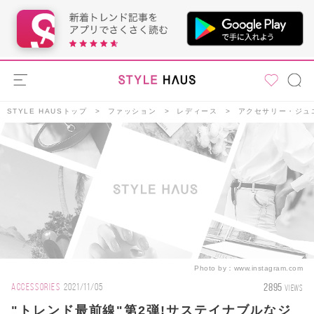
STYLE HAUSトップ
ファッション
レディース
アクセサリー・ジュ
Photo by：
www.instagram.com
2895
ACCESSORIES
2021/11/05
VIEWS
"トレンド最前線"第2弾!サステイナブルなジ