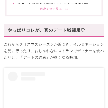
ゆるっと可愛さを演出したいならコチラが◎。
上品なお嬢様ワンピは、「黒」で大人っぽく。
嫌いな人は居ない⁉︎プリーツデザインで上品モテ
やっぱりコレが、真のデート戦闘服♡
ロングブーツと合わせるなら、ミニ丈しかない!
◎
これからクリスマスシーズンが近づき、イルミネーション
ケーブル柄は冬の可愛げをもっと引き出す♡
を見に行ったり、おしゃれなレストランでディナーを食べ
あざとさも武器に♡後ろ姿のオシャレは忘れな
たりと、『デートの約束』が多くなる時期。
い。
まとめ