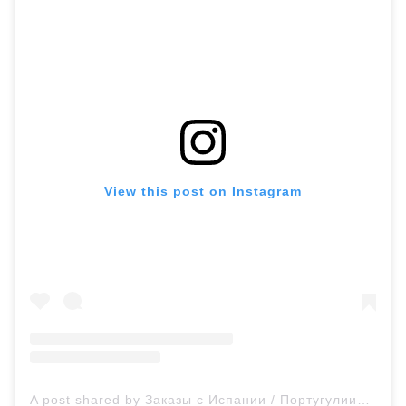
View this post on Instagram
A post shared by Заказы с Испании / Португулии🔥 (@outlet_espana_portugal_massimo)