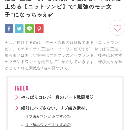
止める【ニットワンピ】で"最強のモテ女
子"になっちゃえ✔️
今回お届けするのは、デートの真の戦闘服である「ニットワン
ピ」。モテアイテム王道のニットワンピですが、やっぱり王道に
勝るモノは無し♡前半はプチプラのノーブランド、後半はおすす
めブランドワンピを厳選してご紹介していきます。ぜひ貴女を輝
かせてくれる素敵な1着を見つけて。
INDEX
やっぱりコレが、真のデート戦闘服♡
絶対にハズさない、リブ編み素材。
リブ編みワンピ おすすめ①
リブ編みワンピ おすすめ②