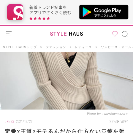
STYLE HAUSトップ
ファッション
レディース
ワンピース・オール
Photo by：
www.buyma.com
22508
DRESS
2021/12/22
VIEWS
定番?王道?モテるんだから仕方ない♡彼を射