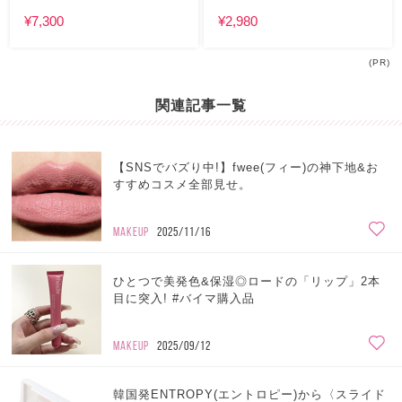
¥7,300
¥2,980
(PR)
関連記事一覧
【SNSでバズり中!】fwee(フィー)の神下地&お
すすめコスメ全部見せ。
MAKEUP
2025/11/16
ひとつで美発色&保湿◎ロードの「リップ」2本
目に突入! #バイマ購入品
MAKEUP
2025/09/12
韓国発ENTROPY(エントロピー)から〈スライド