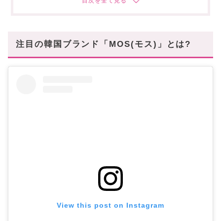
ツヤとマットの良さを兼ね備えたティント
AIR BREEZE MATTE TINT
MOSでタイムレスな美しさをゲットしよう
注目の韓国ブランド「MOS(モス)」とは?
View this post on Instagram