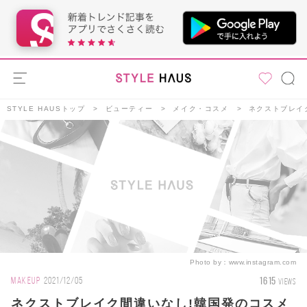
STYLE HAUSトップ
ビューティー
メイク・コスメ
ネクストブレイ
Photo by：
www.instagram.com
1615
MAKEUP
2021/12/05
VIEWS
ネクストブレイク間違いなし!韓国発のコスメ