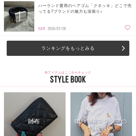
ハーランド愛用のヘアゴム「クネッキ」どこで売
1
ってる?ブランドの魅力も深堀り♪
HAIR
2026/07/28
ランキングをもっとみる
旬アイテムはここからチェック
STYLE BOOK
財布
BUYMAスタッフの
自腹買い