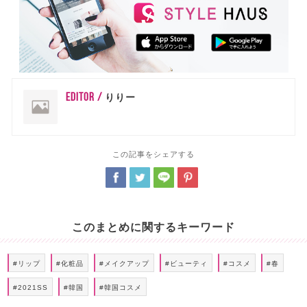
EDITOR /
りりー
この記事をシェアする
このまとめに関するキーワード
#リップ
#化粧品
#メイクアップ
#ビューティ
#コスメ
#春
#2021SS
#韓国
#韓国コスメ