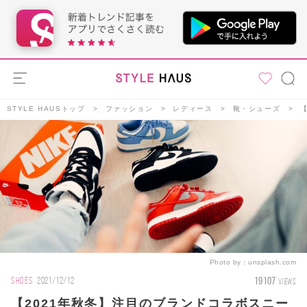
STYLE HAUSトップ
ファッション
レディース
靴・シューズ
Photo by：
unsplash.com
19107
SHOES
2021/12/12
VIEWS
【2021年秋冬】注目のブランドコラボスニー