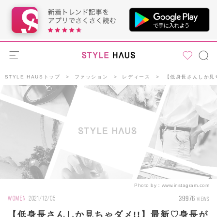
STYLE HAUSトップ
ファッション
レディース
【低身長さんしか見
Photo by：
www.instagram.com
39976
WOMEN
2021/12/05
VIEWS
【低身長さんしか見ちゃダメ!!】最新♡身長が