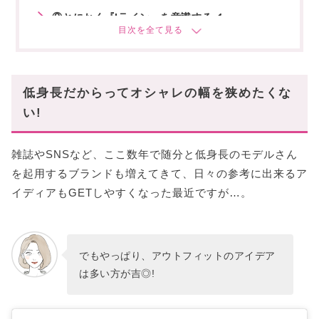
③とにかく『Iライン』を意識する✔️
④下にボリュームを持ってくるのは、絶対NG!
⑤ウエストベルト(リボン)はやっぱり正義!
低身長だからってオシャレの幅を狭めたくな
まとめ
い!
雑誌やSNSなど、ここ数年で随分と低身長のモデルさん
を起用するブランドも増えてきて、日々の参考に出来るア
イディアもGETしやすくなった最近ですが…。
でもやっぱり、アウトフィットのアイデア
は多い方が吉◎!