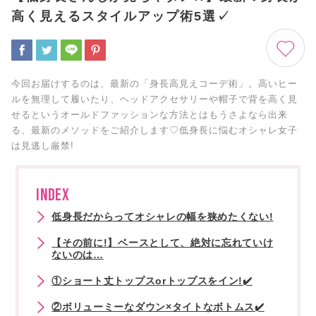
高く見えるスタイルアップ術5選✓
今回お届けするのは、最新の「身長高見えコーデ術」。高いヒー
ルを無理して履いたり、ヘッドアクセサリーや帽子で背を高く見
せるというオールドファッションな方法とはもうさよなら出来
る、最新のメソッドをご紹介します♡低身長に悩むオシャレ女子
は見逃し厳禁!
INDEX
低身長だからってオシャレの幅を狭めたくない!
【その前に!】ベースとして、絶対に忘れていけ
ないのは…
①ショート丈トップスorトップスをイン!✔️
②ボリューミーなダウン×タイトなボトムス✔️