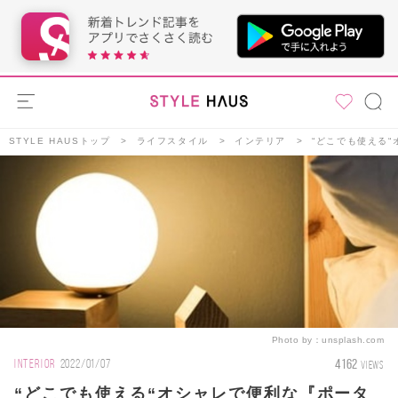
STYLE HAUSトップ
ライフスタイル
インテリア
“どこでも使える
Photo by：
unsplash.com
4162
INTERIOR
2022/01/07
VIEWS
“どこでも使える“オシャレで便利な『ポータ