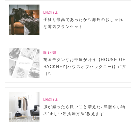
LIFESTYLE
手触り最高であったか♡海外のおしゃれ
な電気ブランケット
INTERIOR
英国モダンなお部屋が叶う【HOUSE OF
HACKNEY(ハウスオブハックニー)】に注
目♡
LIFESTYLE
服が減ったら良いこと増えた♪洋服や小物
の‟正しい断捨離方法”教えます!