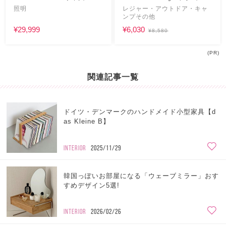
ク
リビング
照明
レジャー・アウトドア・キャ
ンプその他
¥29,999
¥6,030
¥8,580
(PR)
関連記事一覧
ドイツ・デンマークのハンドメイド小型家具【d
as Kleine B】
INTERIOR
2025/11/29
韓国っぽいお部屋になる「ウェーブミラー」おす
すめデザイン5選!
INTERIOR
2026/02/26