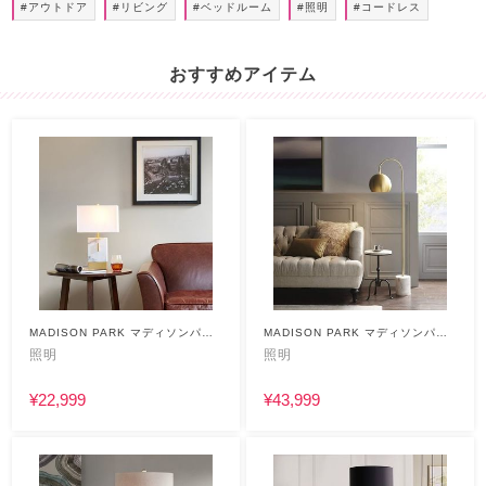
#アウトドア
#リビング
#ベッドルーム
#照明
#コードレス
おすすめアイテム
MADISON PARK マディソンパー
MADISON PARK マディソンパー
ク
ク
照明
照明
¥22,999
¥43,999