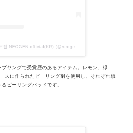
A post shared by 네오젠 NEOGEN official(KR) (@neogen_official)
ーブヤングで受賞歴のあるアイテム。レモン、緑
ベースに作られたピーリング剤を使用し、それぞれ鎮
きるピーリングパッドです。