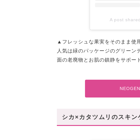
A post share
▲フレッシュな果実をそのまま使
人気は緑のパッケージのグリーン
面の老廃物とお肌の鎮静をサポー
NEOG
シカ×カタツムリのスキン