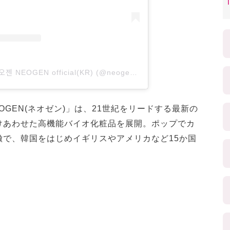
A post shared by 네오젠 NEOGEN official(KR) (@neogen_official)
GEN(ネオゼン)」は、21世紀をリードする最新の
けあわせた高機能バイオ化粧品を展開。ポップでカ
徴で、韓国をはじめイギリスやアメリカなど15か国