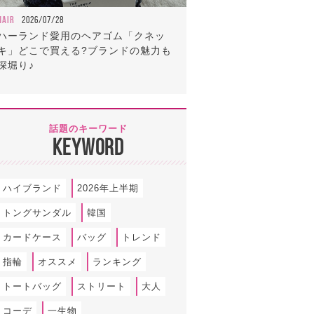
HAIR
2026/07/28
ハーランド愛用のヘアゴム「クネッ
キ」どこで買える?ブランドの魅力も
深堀り♪
話題のキーワード
KEYWORD
ハイブランド
2026年上半期
トングサンダル
韓国
カードケース
バッグ
トレンド
指輪
オススメ
ランキング
トートバッグ
ストリート
大人
コーデ
一生物