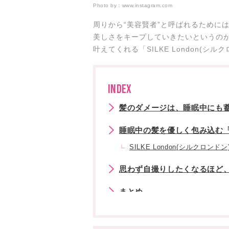
Photo by：
www.instagram.com
周りから“美容賢者”と呼ばれるために
美しさをキープしていきたいというの
叶えてくれる「SILKE London(
INDEX
髪のダメージは、睡眠中にも蓄
睡眠中の髪を優しく包み込む
SILKE London(シルクロンドン
思わず自撮りしたくなるほど
まとめ
あなたにおすすめの記事はこち