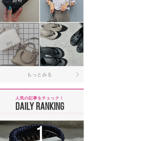
財布
フの自腹買い
バッグ
サンダル
もっとみる
人気の記事をチェック！
DAILY RANKING
1