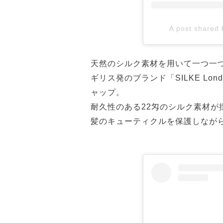
A post shared
天然のシルク素材を用いて一つ一
ギリス発のブランド「SILKE Lo
ャップ。
耐久性のある22匁のシルク素材
髪のキューティクルを保護しなが