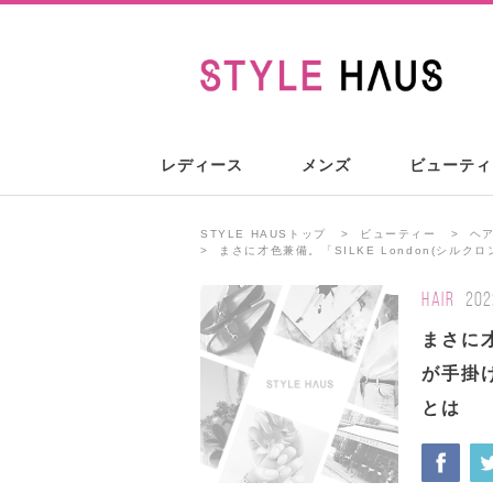
レディース
メンズ
ビューティ
STYLE HAUSトップ
ビューティー
ヘ
まさに才色兼備。「SILKE London(シル
HAIR
202
まさに才
が手掛
とは