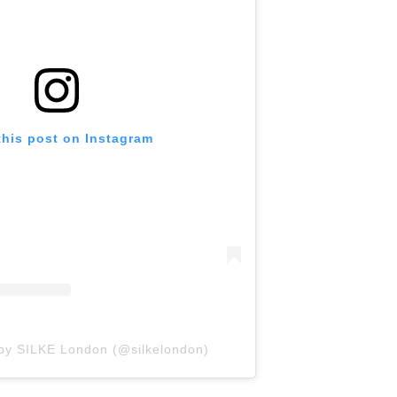
this post on Instagram
 by SILKE London (@silkelondon)