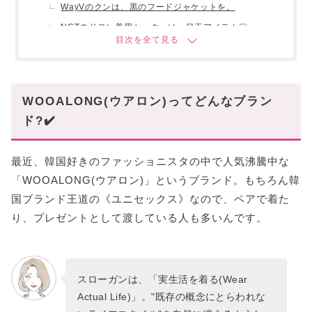
WayVのクンは、黒のフードジャケットを。
NCTのドヨン着用セーターは、目玉アイテム♡
SEVENTEEN(セブチ)のウジは、カーディガン✔️
SEVENTEEN(セブチ)のミンギュは、セットアップ
を。
WOOALONG(ウアロン)ってどんなブラン
クロップド丈の可愛さが神…!
ド?✔️
ベーシックなアイテムだって、どこかオシャレ。
まとめ
最近、韓国好きのファッショニスタの中で人気沸騰中な
「WOOALONG(ウアロン)」というブランド。もちろん韓
国ブランド王道の《ユニセックス》なので、ペアで着た
り、プレゼントとして渡している人も多いんです。
スローガンは、「実生活を着る(Wear
Actual Life)」。"既存の概念にとらわれな