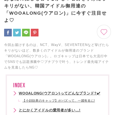
キリがない、韓国アイドル御用達の
「WOOALONG(ウアロン)」に今すぐ注目せ
よ♡
今回お届けするのは、NCT、WayV、SEVENTEENなど挙げたら
キリがないほど、数多くのアイドルが御用達のブランド
「WOOALONG(ウアロン)」。ロゴキャップは日本でも大流行中
でSNSでも話題沸騰中♡プチプラで叶う、トレンド最先端アイテ
ムを見逃したらNG♡
INDEX
WOOALONG(ウアロン)ってどんなブランド?✔️
【小顔効果のキャップ】がバズって、一躍有名に!
とにかくアイドルの愛用者が多い…!