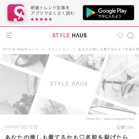
STYLE HAUSトップ
ファッション
あなたの推しも着てるかも♡名前を挙
Photo by：
www.instagram.com
5249
FASHION
2021/12/25
VIEWS
あなたの推しも着てるかも♡名前を挙げたら