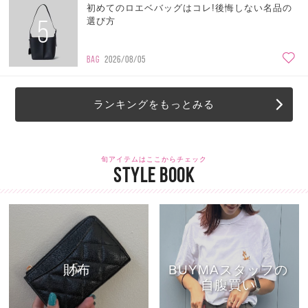
初めてのロエベバッグはコレ!後悔しない名品の
5
選び方
BAG
2026/08/05
ランキングをもっとみる
旬アイテムはここからチェック
STYLE BOOK
財布
BUYMAスタッフの
自腹買い