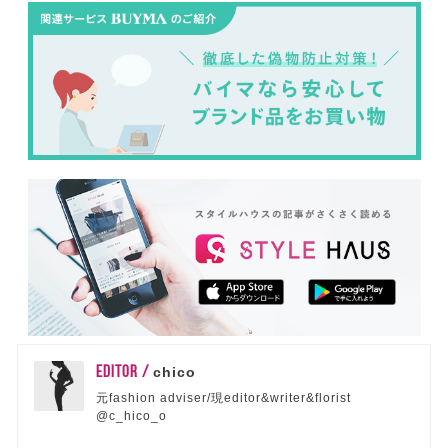
EDITOR /
chico
元fashion adviser/現editor&writer&florist
@c_hico_o