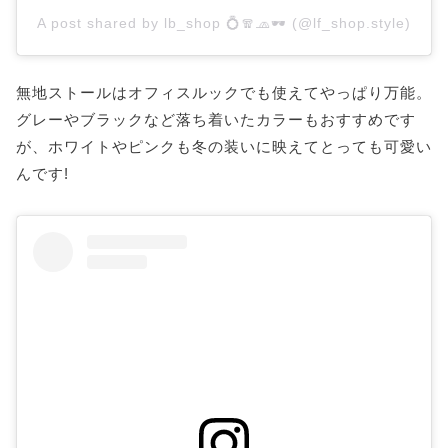
A post shared by lb_shop 💍🧣🧢🕶 (@lf_shop.style)
無地ストールはオフィスルックでも使えてやっぱり万能。
グレーやブラックなど落ち着いたカラーもおすすめです
が、ホワイトやピンクも冬の装いに映えてとっても可愛い
んです!