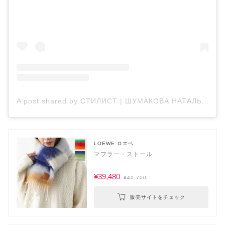
A post shared by СТИЛИСТ | ШУМАКОВА НАТАЛЬЯ (@shoomakova)
LOEWE ロエベ
マフラー・ストール
¥39,480
¥40,700
販売サイトをチェック