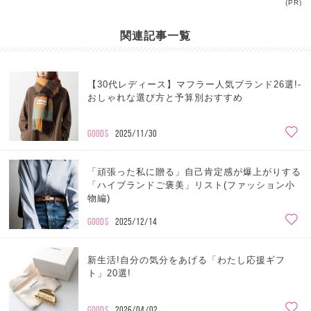
(PR)
関連記事一覧
【30代レディース】マフラー人気ブランド26選!-
おしゃれな選び方と予算別おすすめ
GOODS
2025/11/30
「頑張った私に贈る」自己肯定感が爆上がりする
「ハイブランドご褒美」リスト(ファッション小
物編)
GOODS
2025/12/14
新生活!自分の気分をあげる「わたし応援ギフ
ト」20選!
GOODS
2026/04/02