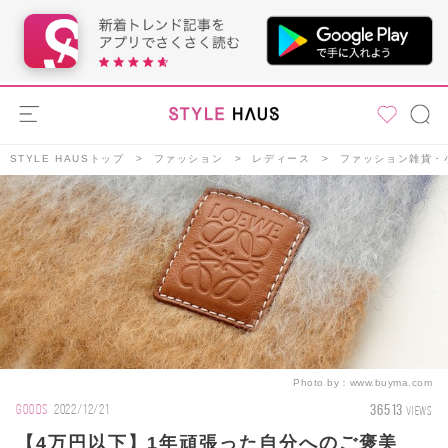
STYLE HAUSトップ
ファッション
レディース
ファッション雑貨・
Photo by：
www.buyma.com
36513
GOODS
2022/12/21
VIEWS
【4万円以下】1年頑張った自分へのご褒美