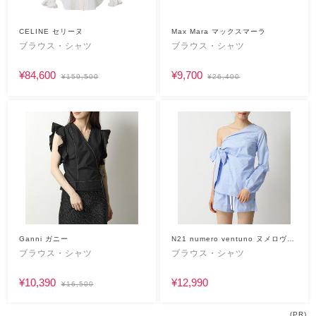
CELINE セリーヌ
Max Mara マックスマーラ
ブラウス・シャツ
ブラウス・シャツ
¥84,600
¥9,700
¥159,500
¥26,400
Ganni ガニー
N21 numero ventuno ヌメロヴェ
ントゥーノ
ブラウス・シャツ
ブラウス・シャツ
¥10,390
¥12,990
¥16,500
(PR)