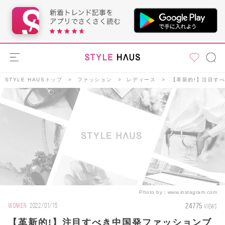
STYLE HAUSトップ
ファッション
レディース
【革新的!】注目す
Photo by：
www.instagram.com
24775
WOMEN
2022/01/15
VIEWS
【革新的!】注目すべき中国発ファッションブ