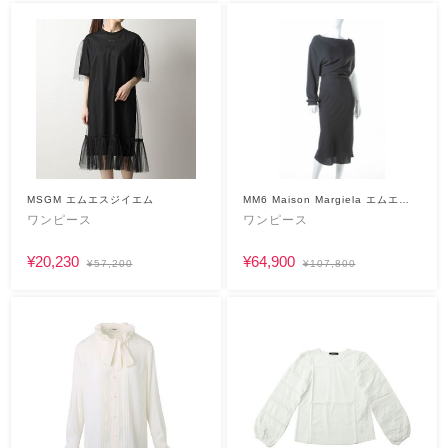
MSGM エムエスジイエム
MM6 Maison Margiela エムエム
シックス
ワンピース
ワンピース
¥20,230
¥64,900
¥57,200
¥107,800