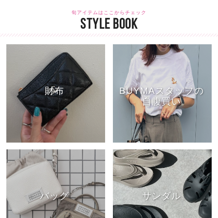
旬アイテムはここからチェック
STYLE BOOK
財布
BUYMAスタッフの
自腹買い
バッグ
サンダル