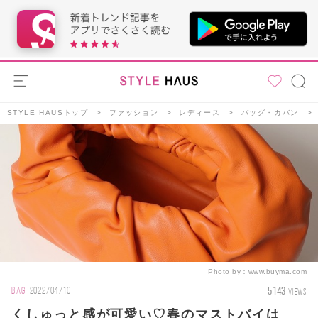
STYLE HAUSトップ
ファッション
レディース
バッグ・カバン
Photo by：
www.buyma.com
5143
BAG
2022/04/10
VIEWS
くしゅっと感が可愛い♡春のマストバイは