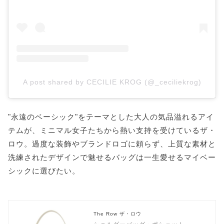
A post shared by CECILIE KROG (@_ceciliekrog)
"永遠のベーシック"をテーマとした大人の気品溢れるアイ
テムが、ミニマル女子たちから熱い支持を受けているザ・
ロウ。過度な装飾やブランドロゴに頼らず、上質な素材と
洗練されたデザインで魅せるバッグは一生愛せるマイベー
シックに選びたい。
The Row ザ・ロウ