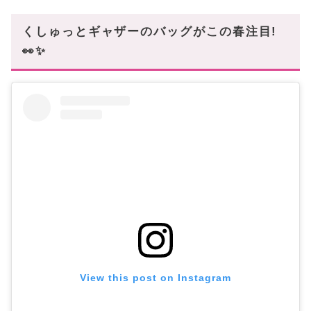
▽ リアルプライスのお洒落ブランドからセレク
ト!
くしゅっとギャザーのバッグがこの春注目!
YUZEFI(ユゼフィ)
👀✨
by FAR(バイファー)
HEREU(ヘリュー)
DANSE LENTE(ダンセレンテ)
▽ お得なプチプラブランドからセレクト!
ZARA(ザラ)
JW PEI(ジェイダブリューペイ)
PIXY ACCS.(ピクシーアックス)
その他プチプラ
まとめ
あなたにオススメの記事はこちら!
View this post on Instagram